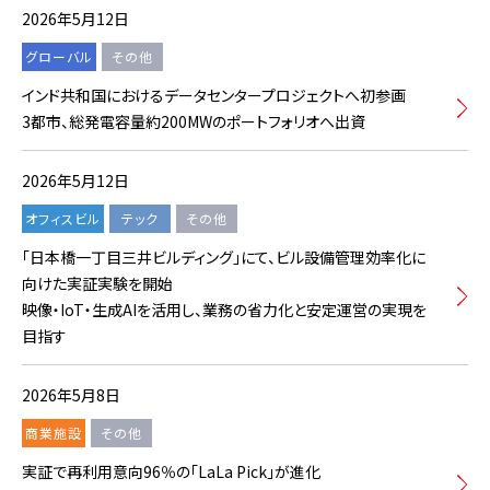
2026年5月12日
グローバル
その他
インド共和国におけるデータセンタープロジェクトへ初参画
3都市、総発電容量約200MWのポートフォリオへ出資
2026年5月12日
オフィスビル
テック
その他
「日本橋一丁目三井ビルディング」にて、ビル設備管理効率化に
向けた実証実験を開始
映像・IoT・生成AIを活用し、業務の省力化と安定運営の実現を
目指す
2026年5月8日
商業施設
その他
実証で再利用意向96％の「LaLa Pick」が進化