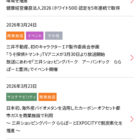
環境を推進
健康経営優良法人2026（ホワイト500）認定を5年連続で取得
2026年3月24日
商業施設
イベント
その他
三井不動産、初のキャラクターＩＰ製作委員会参画
「うそ探偵トマント」TVアニメが3月30日より放送開始
放送にあわせ「三井ショッピングパーク アーバンドック らら
ぽーと豊洲」でイベント開催
2026年3月23日
サステナビリティ
商業施設
日本初、海外産バイオメタンを活用したカーボン・オフセット都
市ガスを商業施設で利用
～ 三井ショッピングパーク ららぽーとEXPOCITYで脱炭素化を
推進 ～