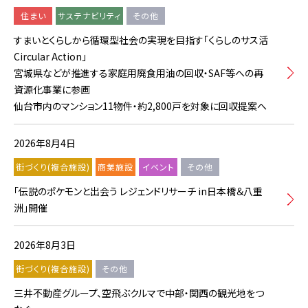
住まい
サステナビリティ
その他
すまいとくらしから循環型社会の実現を目指す「くらしのサス活
Circular Action」
宮城県などが推進する家庭用廃食用油の回収・SAF等への再
資源化事業に参画
仙台市内のマンション11物件・約2,800戸を対象に回収提案へ
2026年8月4日
街づくり(複合施設)
商業施設
イベント
その他
「伝説のポケモンと出会う レジェンドリサーチ in日本橋＆八重
洲」開催
2026年8月3日
街づくり(複合施設)
その他
三井不動産グループ、空飛ぶクルマで中部・関西の観光地をつ