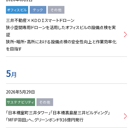
オフィスビル
テック
その他
三井不動産×ＫＤＤＩスマートドローン
狭小空間専用ドローンを活用したオフィスビルの設備点検を実
証
狭所・暗所・高所における設備点検の安全性向上と作業効率化
を目指す
5
月
2026年5月29日
サステナビリティ
その他
「日本橋室町三井タワー」「日本橋髙島屋三井ビルディング」
「MFIP羽田」へ、グリーンボンド916億円発行