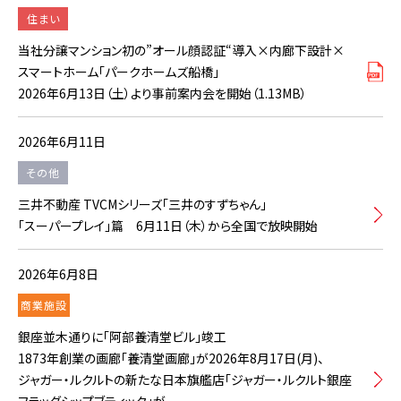
住まい
当社分譲マンション初の”オール顔認証“導入×内廊下設計×
スマートホーム「パークホームズ船橋」
2026年6月13日（土）より事前案内会を開始（1.13MB）
2026年6月11日
その他
三井不動産 TVCMシリーズ「三井のすずちゃん」
「スーパープレイ」篇 6月11日（木）から全国で放映開始
2026年6月8日
商業施設
銀座並木通りに「阿部養清堂ビル」竣工
1873年創業の画廊「養清堂画廊」が2026年8月17日(月)、
ジャガー・ルクルトの新たな日本旗艦店「ジャガー・ルクルト銀座