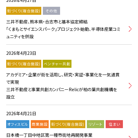
2026年4月27日
街づくり(複合施設)
その他
三井不動産、熊本県・合志市と基本協定締結
「くまもとサイエンスパーク」プロジェクト始動、半導体産業コミ
ュニティを併設
2026年4月23日
街づくり(複合施設)
ベンチャー共創
アカデミア・企業が街を活用し、研究・実証・事業化を一気通貫
で実現
三井不動産と事業共創カンパニーRelicが柏の葉共創機構を
設立
2026年4月21日
オフィスビル
商業施設
街づくり(複合施設)
リゾート
住まい
日本橋一丁目中地区第一種市街地再開発事業