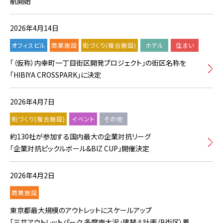
航開始
2026年4月14日
オフィスビル
商業施設
街づくり(複合施設)
ホテル
住まい
「（仮称）内幸町一丁目街区開発プロジェクト」の街区名称を
「HIBIYA CROSSPARK」に決定
2026年4月7日
街づくり(複合施設)
イベント
その他
約130社が参加する国内最大の企業対抗リーグ
「企業対抗ピックルボール&BIZ CUP」開催決定
2026年4月2日
商業施設
東京都最大規模のアウトレットにスケールアップ
「三井アウトレットパーク 多摩南大沢」建替え計画（B街区）着