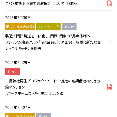
令和8年熊本地震災害義援金について（68KB）
2026年7月30日
街づくり(複合施設)
ベンチャー共創
その他
製造・保管・発送を一体化し、関西・関東の2拠点体制へ
プレミアム冷凍グルメ「mitaseru(ミタセル)」、船橋に新たなセ
ントラルキッチンを開設
2026年7月29日
住まい
三島神社再生プロジェクトと一体で推進の定期借地権付き分
譲マンション
「パークホームズ入谷」竣工（1.52MB）
2026年7月27日
街づくり(複合施設)
その他