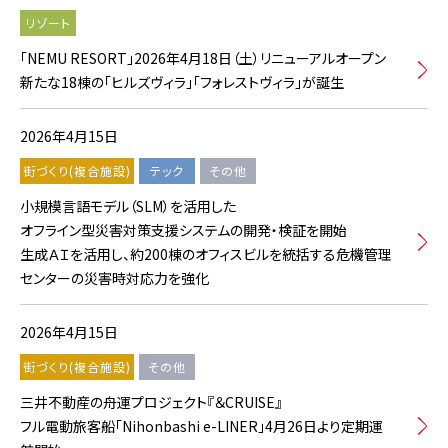
リゾート
「NEMU RESORT」2026年4月18日（土）リニューアルオープン
新たな18棟の「ヒルズヴィラ」「フォレストヴィラ」が誕生
2026年4月15日
街づくり(複合施設)
テック
その他
小規模言語モデル（SLM）を活用した
オフライン型災害対策支援システムの開発・検証を開始
生成ＡＩを活用し、約200棟のオフィスビルを統括する危機管理
センターの災害時対応力を強化
2026年4月15日
街づくり(複合施設)
その他
三井不動産の舟運プロジェクト『＆CRUISE』
フル電動旅客船「Nihonbashi e-LINER」4月26日より定期運