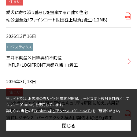
住まい
愛犬に寄り添う暮らしを提案する戸建て住宅
砧公園至近「ファインコート世田谷上用賀」誕生(1.2MB)
2026年3月16日
ロジスティクス
三井不動産×日鉄興和不動産
「MFLP・LOGIFRONT京都八幡Ⅰ」着工
2026年3月13日
住まい
当サイトでは、お客様の当サイト利用状況把握、サービス向上検討を目的として、
エントランスから各住戸玄関のセキュリティ解除に加え、共用部
クッキー（Cookie）を使用しています。
予約まで“オール顔認証”を実現
詳しくは、当社の「
Cookieおよびアクセスログについて
」をご確認ください。
賃貸レジデンス「パークアクシス横浜伊勢佐木町通り」竣工
(1.28MB)
閉じる