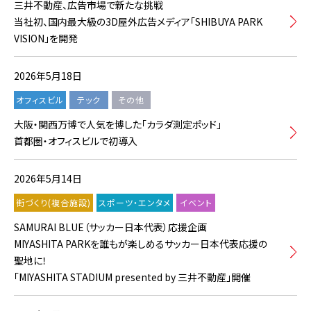
三井不動産、広告市場で新たな挑戦
当社初、国内最大級の3D屋外広告メディア「SHIBUYA PARK
VISION」を開発
2026年5月18日
オフィスビル
テック
その他
大阪・関西万博で人気を博した「カラダ測定ポッド」
首都圏・オフィスビルで初導入
2026年5月14日
街づくり(複合施設)
スポーツ・エンタメ
イベント
SAMURAI BLUE（サッカー日本代表）応援企画
MIYASHITA PARKを誰もが楽しめるサッカー日本代表応援の
聖地に！
「MIYASHITA STADIUM presented by 三井不動産」開催