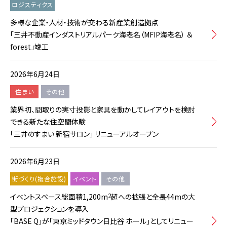
ロジスティクス
多様な企業・人材・技術が交わる新産業創造拠点
「三井不動産インダストリアルパーク海老名（MFIP海老名） ＆
forest」竣工
2026年6月24日
住まい
その他
業界初、間取りの実寸投影と家具を動かしてレイアウトを検討
できる新たな住空間体験
「三井のすまい 新宿サロン」 リニューアルオープン
2026年6月23日
街づくり(複合施設)
イベント
その他
2
イベントスペース総面積1,200m
超への拡張と全長44mの大
型プロジェクションを導入
「BASE Q」が「東京ミッドタウン日比谷 ホール」としてリニュー