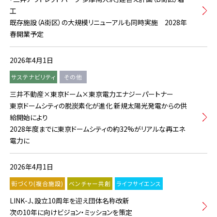
工
既存施設（A街区）の大規模リニューアルも同時実施 2028年
春開業予定
2026年4月1日
サステナビリティ
その他
三井不動産×東京ドーム×東京電力エナジーパートナー
東京ドームシティの脱炭素化が進化 新規太陽光発電からの供
給開始により
2028年度までに東京ドームシティの約32%がリアルな再エネ
電力に
2026年4月1日
街づくり(複合施設)
ベンチャー共創
ライフサイエンス
LINK-J、設立10周年を迎え団体名称改新
次の10年に向けビジョン・ミッションを策定