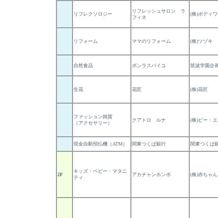
リフレッシュサロン ラ
リフレクソロジー
(株)ボディ
フィネ
リフォーム
ママのリフォーム
(株)ツヅキ
自然食品
ボンラスパイユ
筑波学園企画
生花
花匠
(株)花匠
ファッション雑貨
クアトロ ルナ
(株)ビー・
（アクセサリー）
現金自動預払機（ATM）
関東つくば銀行
関東つくば
キッズ・ベビー・マタニ
2F
アカチャンホンポ
(株)赤ちゃ
ティ