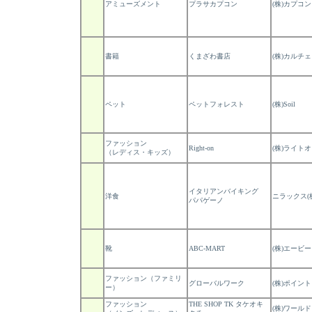
アミューズメント
プラサカプコン
(株)カプコン
書籍
くまざわ書店
(株)カルチ
ペット
ペットフォレスト
(株)Soil
ファッション
Right-on
(株)ライト
（レディス・キッズ）
イタリアンバイキング
洋食
ニラックス(
パパゲーノ
靴
ABC-MART
(株)エービ
ファッション（ファミリ
グローバルワーク
(株)ポイント
ー）
ファッション
THE SHOP TK タケオキ
(株)ワールド