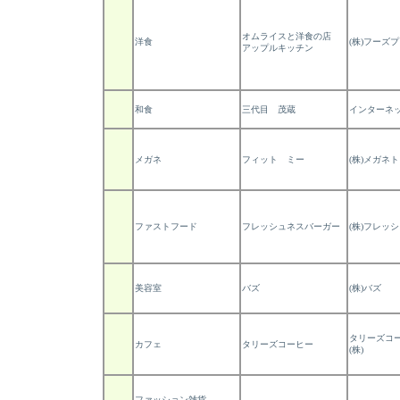
オムライスと洋食の店
洋食
(株)フーズ
アップルキッチン
和食
三代目 茂蔵
インターネッ
メガネ
フィット ミー
(株)メガネ
ファストフード
フレッシュネスバーガー
(株)フレッ
美容室
バズ
(株)バズ
タリーズコ
カフェ
タリーズコーヒー
(株)
ファッション雑貨