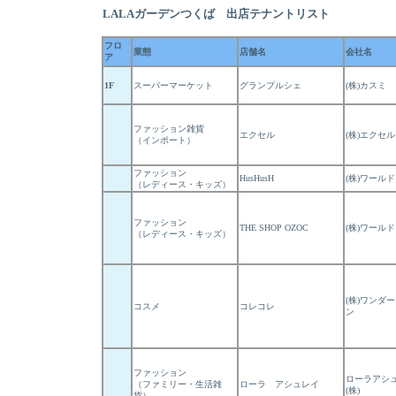
LALAガーデンつくば 出店テナントリスト
フロ
業態
店舗名
会社名
ア
1F
スーパーマーケット
グランプルシェ
(株)カスミ
ファッション雑貨
エクセル
(株)エクセル
（インポート）
ファッション
HusHusH
(株)ワールド
（レディース・キッズ）
ファッション
THE SHOP OZOC
(株)ワールド
（レディース・キッズ）
(株)ワンダ
コスメ
コレコレ
ン
ファッション
ローラアシ
（ファミリー・生活雑
ローラ アシュレイ
(株)
貨）