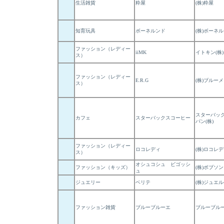
生活雑貨
粋屋
(株)粋屋
知育玩具
ボーネルンド
(株)ボーネ
ファッション（レディー
iiMK
イトキン(株)
ス）
ファッション（レディー
E.R.G
(株)ブルー
ス）
スターバッ
カフェ
スターバックスコーヒー
パン(株)
ファッション（レディー
ロコレディ
(株)ロコレ
ス）
オシュコシュ ビゴッシ
ファッション（キッズ）
(株)ボブソン
ュ
ジュエリー
ベリテ
(株)ジュエ
ファッション雑貨
ブルーブルーエ
ブルーブルー