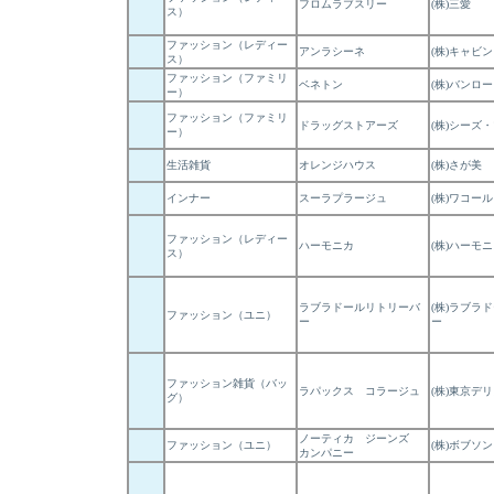
フロムラブスリー
(株)三愛
ス）
ファッション（レディー
アンラシーネ
(株)キャビン
ス）
ファッション（ファミリ
ベネトン
(株)バンロ
ー）
ファッション（ファミリ
ドラッグストアーズ
(株)シーズ
ー）
生活雑貨
オレンジハウス
(株)さが美
インナー
スーラプラージュ
(株)ワコール
ファッション（レディー
ハーモニカ
(株)ハーモ
ス）
ラブラドールリトリーバ
(株)ラブラ
ファッション（ユニ）
ー
ー
ファッション雑貨（バッ
ラパックス コラージュ
(株)東京デ
グ）
ノーティカ ジーンズ
ファッション（ユニ）
(株)ボブソン
カンパニー