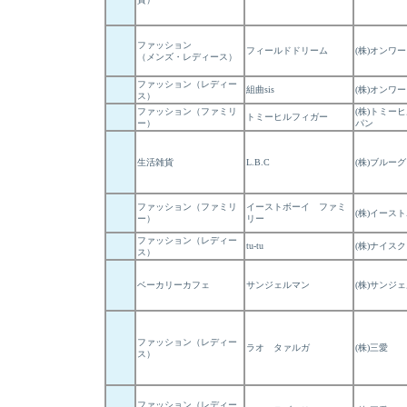
ファッション
フィールドドリーム
(株)オンワ
（メンズ・レディース）
ファッション（レディー
組曲sis
(株)オンワ
ス）
ファッション（ファミリ
(株)トミー
トミーヒルフィガー
ー）
パン
生活雑貨
L.B.C
(株)ブルー
ファッション（ファミリ
イーストボーイ ファミ
(株)イース
ー）
リー
ファッション（レディー
tu-tu
(株)ナイス
ス）
ベーカリーカフェ
サンジェルマン
(株)サンジ
ファッション（レディー
ラオ タァルガ
(株)三愛
ス）
ファッション（レディー