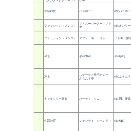
（メンズ・レディース）
クチ
生活雑貨
パスポート
(株)パスポ
ザ・スーパースーツスト
ファッション（メンズ）
(株)オンリー
ア
ファッション（メンズ）
アフェールド オム
イトキン(株)
和食
平禄寿司
平禄(株)
ステーキと焙煎カレー
洋食
(株)ふらん
ふらんす亭
キャラクター雑貨
パーティ リコ
(株)国井産業
生活雑貨
シャンティ シャンティ
(株)UHT