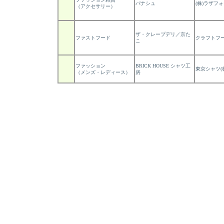
パナシュ
(株)ラザフ
（アクセサリー）
ザ・クレープデリ／京た
ファストフード
クラフトフー
こ
ファッション
BRICK HOUSE シャツ工
東京シャツ(
（メンズ・レディース）
房