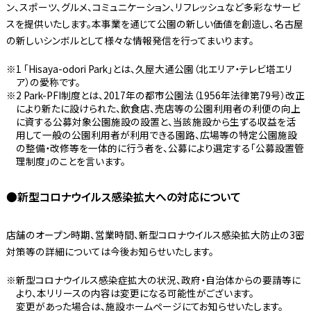
ン、スポーツ、グルメ、コミュニケーション、リフレッシュなど多彩なサービ
スを提供いたします。本事業を通じて公園の新しい価値を創造し、名古屋
の新しいシンボルとして様々な情報発信を行ってまいります。
1 「Hisaya-odori Park」とは、久屋大通公園（北エリア・テレビ塔エリ
ア）の愛称です。
2 Park-PFI制度とは、2017年の都市公園法（1956年法律第79号）改正
により新たに設けられた、飲食店、売店等の公園利用者の利便の向上
に資する公募対象公園施設の設置と、当該施設から生ずる収益を活
用して一般の公園利用者が利用できる園路、広場等の特定公園施設
の整備・改修等を一体的に行う者を、公募により選定する「公募設置管
理制度」のことを言います。
●新型コロナウイルス感染拡大への対応について
店舗のオープン時期、営業時間、新型コロナウイルス感染拡大防止の3密
対策等の詳細については今後お知らせいたします。
新型コロナウイルス感染症拡大の状況、政府・自治体からの要請等に
より、本リリースの内容は変更になる可能性がございます。
変更があった場合は、施設ホームページにてお知らせいたします。