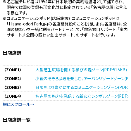
名古屋テレビ塔は1954年に日本最初の集約電波塔として建てられ、
現在では国の登録有形文化財に指定されている「名古屋の顔」と言え
る存在です。
コミュニケーションポッド (店舗施設)：コミュニケーションポッドは
「Hisaya-odori Park」内の各店舗施設のことを指します。各店舗は、公
園の賑わいを一緒に創るパートナーとして、「救急窓口サポート」「案内
サポート」「公園の賑わい創出サポート」のサポートを行います。
出店店舗
〈ZONE1〉
大型芝生広場を擁する学びの森ゾーン(PDF:515KB)
〈ZONE2〉
小径のそぞろ歩きを楽しむ、アーバンリゾートゾーン(PDF:
〈ZONE3〉
日常をより豊かにするコミュニケーションゾーン(PDF:42
〈ZONE4〉
名古屋の魅力を発信する新たなシンボルゾーン(PDF:40
出店店舗一覧