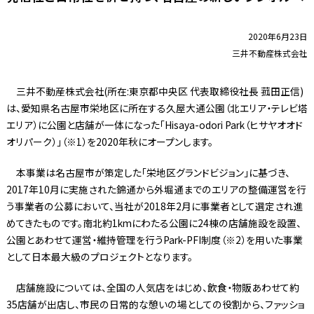
2020年6月23日
三井不動産株式会社
三井不動産株式会社(所在:東京都中央区 代表取締役社長 菰田正信)
は、愛知県名古屋市栄地区に所在する久屋大通公園（北エリア・テレビ塔
エリア）に公園と店舗が一体になった「Hisaya-odori Park（ヒサヤオオド
オリパーク）」（※1）を2020年秋にオープンします。
本事業は名古屋市が策定した「栄地区グランドビジョン」に基づき、
2017年10月に実施された錦通から外堀通までのエリアの整備運営を行
う事業者の公募において、当社が2018年2月に事業者として選定され進
めてきたものです。南北約1kmにわたる公園に24棟の店舗施設を設置、
公園とあわせて運営・維持管理を行うPark-PFI制度（※2）を用いた事業
として日本最大級のプロジェクトとなります。
店舗施設については、全国の人気店をはじめ、飲食・物販あわせて約
35店舗が出店し、市民の日常的な憩いの場としての役割から、ファッショ