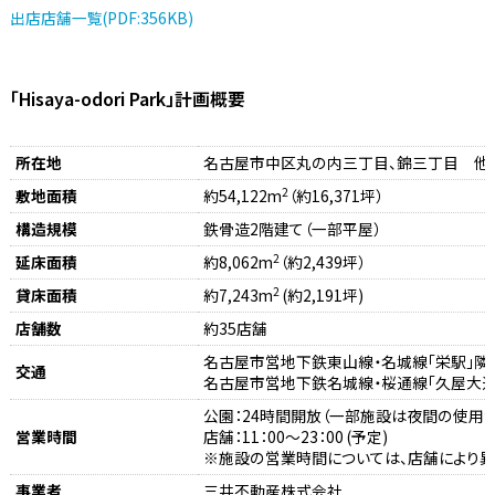
出店店舗一覧(PDF:356KB)
「Hisaya-odori Park」計画概要
所在地
名古屋市中区丸の内三丁目、錦三丁目 他
2
敷地面積
約54,122m
（約16,371坪）
構造規模
鉄骨造2階建て（一部平屋）
2
延床面積
約8,062m
（約2,439坪）
2
貸床面積
約7,243m
(約2,191坪)
店舗数
約35店舗
名古屋市営地下鉄東山線・名城線「栄駅」隣
交通
名古屋市営地下鉄名城線・桜通線「久屋大通
公園：24時間開放（一部施設は夜間の使用が
営業時間
店舗：11：00～23：00 (予定)
※施設の営業時間については、店舗により異
事業者
三井不動産株式会社