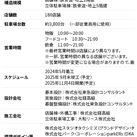
構造規模
立体駐車場棟：鉄骨造・地上5階建
店舗数
180店舗
駐車場台数
約3,800台 （一部従業員用に使用）
物販 10:00～20:00
フードコート 10:30～21:00
飲食 11:00～21:00
営業時間
※最終営業時間は店舗により異なります。
※一部、営業時間の異なる店舗がございます。
※営業時間が変更になる場合がありますので、最新
2024年5月着工
スケジュール
2025年 9月末竣工（予定）
2025年11月4日開業(予定)
基本設計： 株式会社東急設計コンサルタント
設計会社
実施設計： 株式会社錢高組
基盤整備設計：株式会社東急設計コンサルタント
店舗棟・外構工事： 株式会社錢高組
施工会社
立体駐車場工事： 大和リース株式会社
株式会社スタジオタクシミズ（グランドデザイン・外
株式会社パーク・コーポレーションparkERs（OKAZA
環境デザイン等