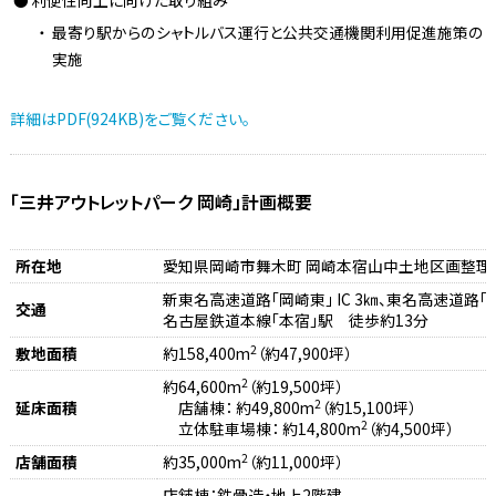
利便性向上に向けた取り組み
最寄り駅からのシャトルバス運行と公共交通機関利用促進施策の
実施
詳細はPDF(924KB)をご覧ください。
「三井アウトレットパーク 岡崎」計画概要
所在地
愛知県岡崎市舞木町 岡崎本宿山中土地区画整理
新東名高速道路「岡崎東」 IC 3㎞、東名高速道路「音羽
交通
名古屋鉄道本線「本宿」駅 徒歩約13分
2
敷地面積
約158,400m
（約47,900坪）
2
約64,600m
（約19,500坪）
2
延床面積
店舗棟： 約49,800m
（約15,100坪）
2
立体駐車場棟： 約14,800m
（約4,500坪）
2
店舗面積
約35,000m
（約11,000坪）
店舗棟：鉄骨造・地上2階建