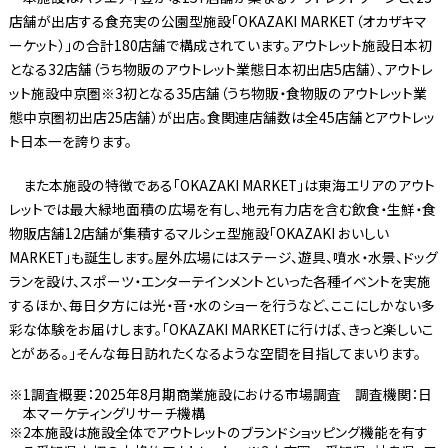
店舗が出店する食充実の公園型施設「OKAZAKI MARKET（オカザキマ
ーケット）」の合計180店舗で構成されています。アウトレット施設日本初
となる32店舗（うち物販のアウトレット業態日本初出店5店舗）、アウトレ
ット施設中京圏※3初となる35店舗（うち物販・食物販のアウトレット業
態中京圏初出店25店舗）が出店。食関連店舗数は全45店舗とアウトレッ
ト日本一を誇ります。
また本施設の特徴である「OKAZAKI MARKET」は東海エリアのアウト
レットでは最大緑地面積の広場を有し、地元有力店を含む飲食・生鮮・食
物販店舗12店舗が集積するマルシェ型施設「OKAZAKI おいしい
MARKET」も誕生します。屋外広場にはステージ、遊具、噴水・水景、ドッグ
ランを設け、スポーツ・エンターテインメントといった各種イベントを実施
するほか、毎日夕方には光・音・水のショーを行うなど、ここにしかない多
彩な体験をお届けします。「OKAZAKI MARKETに行けば、きっと楽しいこ
とがある。」そんな毎日訪れたくなるような空間を目指してまいります。
1調査概要：2025年8月期商業施設における市場調査 調査機関：日
本マーケティングリサーチ機構
2本施設は施設全体でアウトレットのブランドショッピング機能を有す