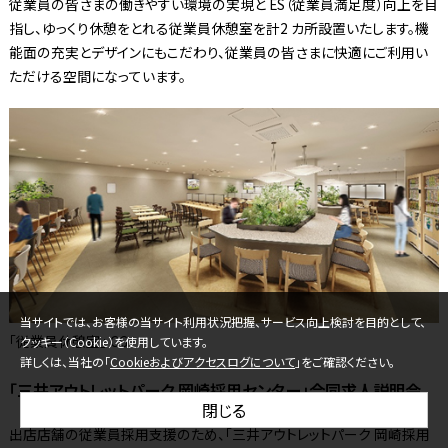
従業員の皆さまの働きやすい環境の実現と ES（従業員満足度）向上を目
指し、ゆっくり休憩をとれる従業員休憩室を計2 カ所設置いたします。機
能面の充実とデザインにもこだわり、従業員の皆さまに快適にご利用い
ただける空間になっています。
当サイトでは、お客様の当サイト利用状況把握、サービス向上検討を目的として、
「従業員休憩室」 CG
クッキー（Cookie）を使用しています。
詳しくは、当社の「
Cookieおよびアクセスログについて
」をご確認ください。
「三井アウトレットパーク 岡崎採用センター」合同求人説明会
閉じる
出店店舗の従業員採用支援のため、「三井アウトレットパーク 岡崎採用