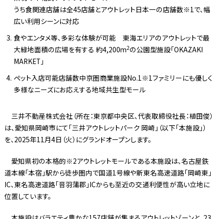
うち食関連店舗は全45店舗とアウトレット日本一の店舗数※1で、幅
広い利用シーンに対応
食やエンタメ等、多彩な体験が可能 東海エリアのアウトレットで最
2
大緑地面積の広場を有する 約4,200m
の公園型施設「OKAZAKI
MARKET」
ペット入店可能店舗数中京圏商業施設No.1※1ファミリーにも優しく
多様なニーズにお応えする地域共生型モール
三井不動産株式会社（所在：東京都中央区、代表取締役社長：植田俊）
は、愛知県岡崎市にて「三井アウトレットパーク 岡崎」（以下「本施設」）
を、2025年11月4日（火）にグランドオープンします。
愛知県初の本格的※2アウトレットモールである本施設は、名古屋鉄
道本線「本宿」駅から徒歩圏内で国道1号線や新東名高速道路「岡崎東」
IC、東名高速道路「音羽蒲郡」ICからも至近の交通利便性が高い立地に
位置しています。
本施設はバラエティ豊かな157店舗が集まるアウトレットゾーンと、23