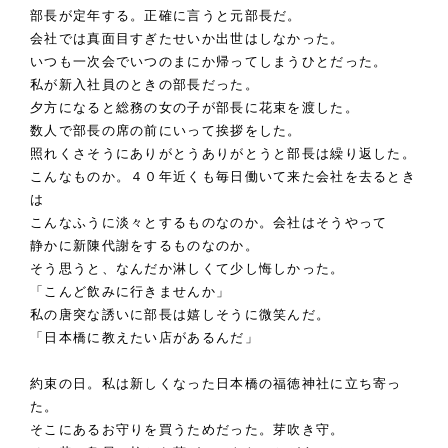
部長が定年する。正確に言うと元部長だ。
会社では真面目すぎたせいか出世はしなかった。
いつも一次会でいつのまにか帰ってしまうひとだった。
私が新入社員のときの部長だった。
夕方になると総務の女の子が部長に花束を渡した。
数人で部長の席の前にいって挨拶をした。
照れくさそうにありがとうありがとうと部長は繰り返した。
こんなものか。４０年近くも毎日働いて来た会社を去るとき
は
こんなふうに淡々とするものなのか。会社はそうやって
静かに新陳代謝をするものなのか。
そう思うと、なんだか淋しくて少し悔しかった。
「こんど飲みに行きませんか」
私の唐突な誘いに部長は嬉しそうに微笑んだ。
「日本橋に教えたい店があるんだ」
約束の日。私は新しくなった日本橋の福徳神社に立ち寄っ
た。
そこにあるお守りを買うためだった。芽吹き守。