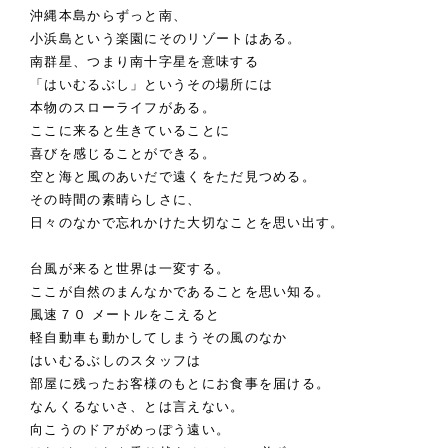
沖縄本島からずっと南、
小浜島という楽園にそのリゾートはある。
南群星、つまり南十字星を意味する
「はいむるぶし」というその場所には
本物のスローライフがある。
ここに来ると生きていることに
喜びを感じることができる。
空と海と風のあいだで遠くをただ見つめる。
その時間の素晴らしさに、
日々のなかで忘れかけた大切なことを思い出す。
台風が来ると世界は一変する。
ここが自然のまんなかであることを思い知る。
風速７０ メートルをこえると
軽自動車も動かしてしまうその風のなか
はいむるぶしのスタッフは
部屋に残ったお客様のもとにお食事を届ける。
なんくるないさ、とは言えない。
向こうのドアがめっぽう遠い。