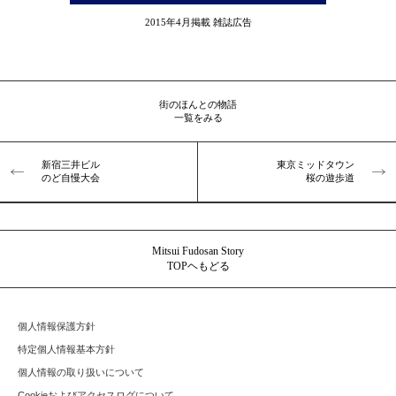
2015年4月掲載 雑誌広告
街のほんとの物語
一覧をみる
新宿三井ビル
東京ミッドタウン
のど自慢大会
桜の遊歩道
Mitsui Fudosan Story
TOPヘもどる
個人情報保護方針
特定個人情報基本方針
個人情報の取り扱いについて
Cookieおよびアクセスログについて