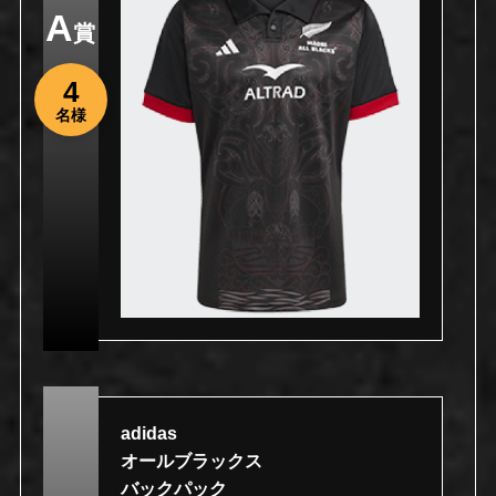
A
賞
4
名様
adidas
オールブラックス
バックパック