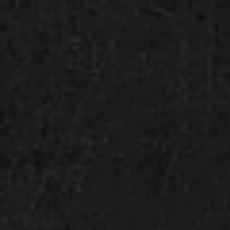
■所在地：愛知県名古屋市中区丸の内三丁目6番18号先
Hisaya-Odori Park ZONE1
■最寄駅「久屋大通駅」北改札 1A 出口より、徒歩 5-10分程度
です（出口付近にエレベーターがあります）。