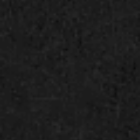
Hisaya-odori Park
ミズベヒロバ
（久屋大通公園）
※6月26日（金）のメインケージの開放は
14時までとなります。
電車でお越しの方