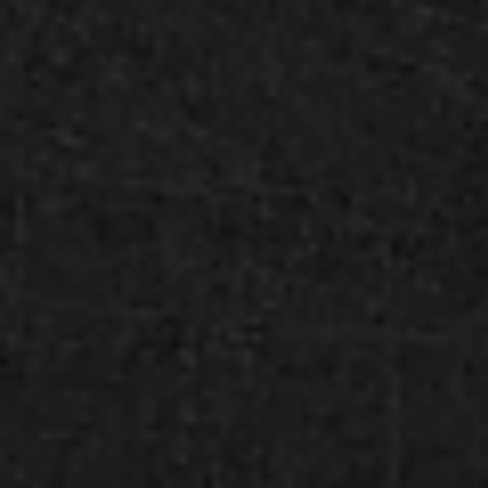
地下鉄「久屋大通」駅
名鉄瀬戸線「栄町」駅
地下鉄「栄」駅すぐ（北改札口をご利用くださ
い）
クルマでお越しの方
駐車場はご用意しておりません。
「桜通」「久屋大通」からセントラルパーク地下鉄駐
車場をご利用ください。
「Māori All Blacks Cafe」への
アクセスはこちら