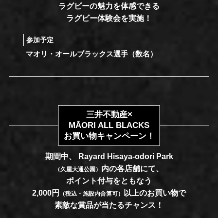
ラグビーの魅力を体感できる
ラグビー体験会を実施！
参加予定
マオリ・オールブラックス選手（数名）
三井不動産×
MĀORI ALL BLACKS
お買い物キャンペーン！
期間中、 Rayard Hisaya-odori Park
内の各店舗にて、
（久屋大通公園）
ポイント付与をともなう
2,000円
以上のお買い物で
（税込・施設内合算可）
素敵な賞品が当たるチャンス！