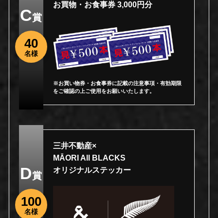
お買物・お食事券 3,000円分
C
賞
40
名様
※お買い物券・お食事券に記載の注意事項・有効期限
をご確認の上ご使用をお願いいたします。
三井不動産×
MĀORI All BLACKS
D
オリジナルステッカー
賞
100
名様