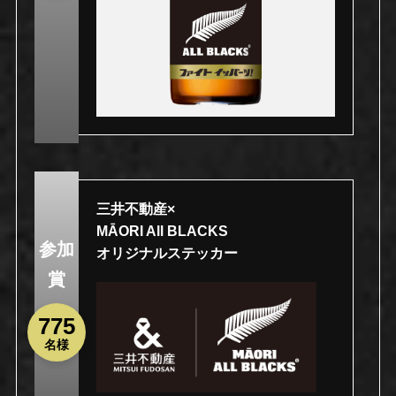
三井不動産×
MĀORI All BLACKS
参加
オリジナルステッカー
賞
775
名様