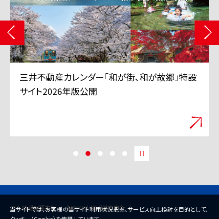
設
三井不動産 TVCMシリーズ「三井のすずちゃん」
「スーパープレイ」篇 6月11日から全国で放映
開始
個人情報保護方針
特定個人情報基本方針
当サイトでは、お客様の当サイト利用状況把握、サービス向上検討を目的として、
クッキー（Cookie）を使用しています。