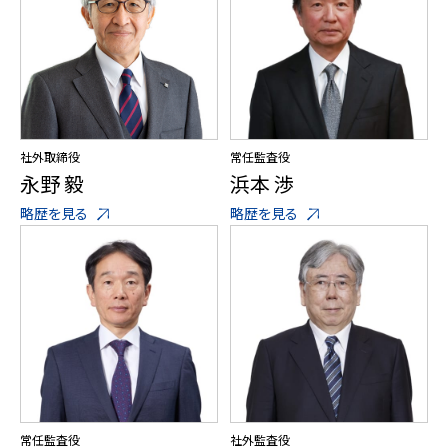
社外取締役
常任監査役
永野 毅
浜本 渉
略歴を見る
略歴を見る
常任監査役
社外監査役