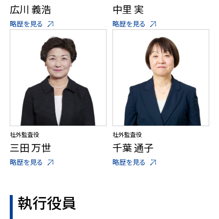
広川 義浩
中里 実
略歴を見る
略歴を見る
社外監査役
社外監査役
三田 万世
千葉 通子
略歴を見る
略歴を見る
執行役員