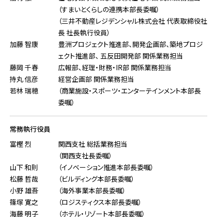
（すまいとくらしの連携本部長委嘱）
（三井不動産レジデンシャル株式会社 代表取締役社
長 社長執行役員）
加藤 智康
豊洲プロジェクト推進部、開発企画部、築地プロジ
ェクト推進部、 五反田開発部 関係業務担当
藤岡 千春
広報部、経理・財務・IR部 関係業務担当
持丸 信彦
経営企画部 関係業務担当
若林 瑞穂
（商業施設・スポーツ・エンターテインメント本部長
委嘱）
常務執行役員
富樫 烈
関西支社 総括業務担当
（関西支社長委嘱）
山下 和則
（イノベーション推進本部長委嘱）
松藤 哲哉
（ビルディング本部長委嘱）
小野 雄吾
（海外事業本部長委嘱）
篠塚 寛之
（ロジスティクス本部長委嘱）
海藤 明子
（ホテル・リゾート本部長委嘱）