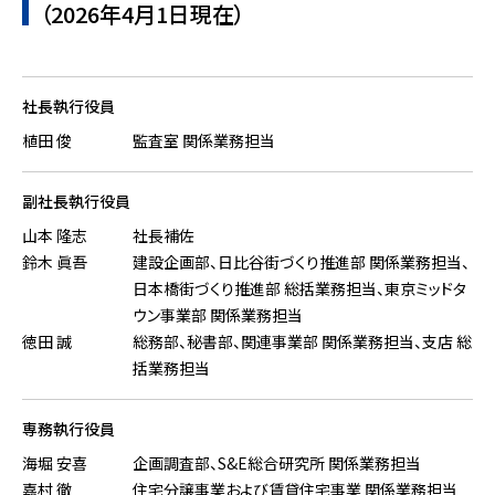
（2026年4月1日現在）
社長執行役員
植田 俊
監査室 関係業務担当
副社長執行役員
山本 隆志
社長補佐
鈴木 眞吾
建設企画部、日比谷街づくり推進部 関係業務担当、
日本橋街づくり推進部 総括業務担当、東京ミッドタ
ウン事業部 関係業務担当
徳田 誠
総務部、秘書部、関連事業部 関係業務担当、支店 総
括業務担当
専務執行役員
海堀 安喜
企画調査部、S&E総合研究所 関係業務担当
嘉村 徹
住宅分譲事業および賃貸住宅事業 関係業務担当