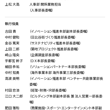
上松 大高
人事部 関係業務担当
（人事部長委嘱）
執行役員
古田 貴
（イノベーション推進本部副本部長委嘱）
中村 健和
（日比谷街づくり推進部長委嘱）
金谷 篤実
（サステナビリティ推進本部長委嘱）
上田 二郎
（築地プロジェクト推進部長委嘱）
﨑山 隆央
（企画調査部長委嘱）
宇都宮 幹子
（ＤＸ本部長委嘱）
細田 恭祐
（ソリューションパートナー本部長委嘱）
中村 知勇
（海外事業本部 海外事業三部長委嘱）
高波 英明
（イノベーション推進本部 ベンチャー共創事業部長
委嘱）
村田 忠浩
（経理・財務・IR部長委嘱）
江口 大二郎
（ビルディング本部副本部長 兼 法人営業一部長委
嘱）
肥田 雅和
（商業施設・スポーツ・エンターテインメント本部副