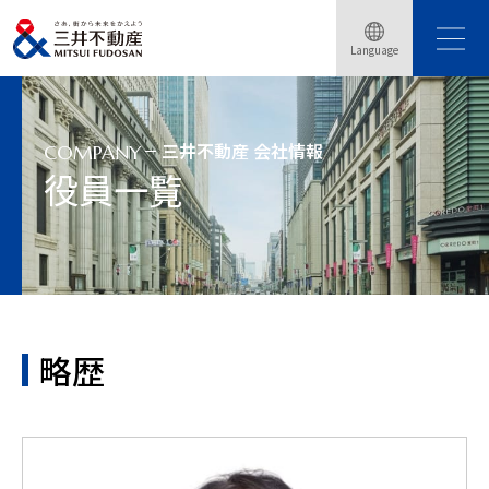
Language
トップページ
会社情報
役員一覧
略歴：広川 義浩
三井不動産 会社情報
COMPANY
役員一覧
略歴