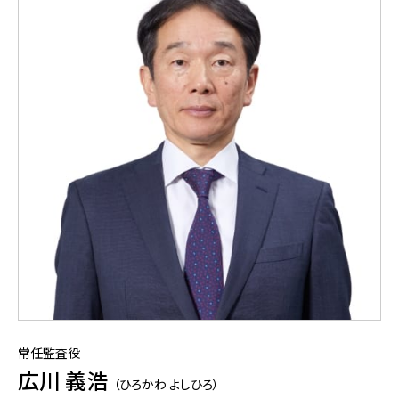
常任監査役
広川 義浩
（ひろかわ よしひろ）