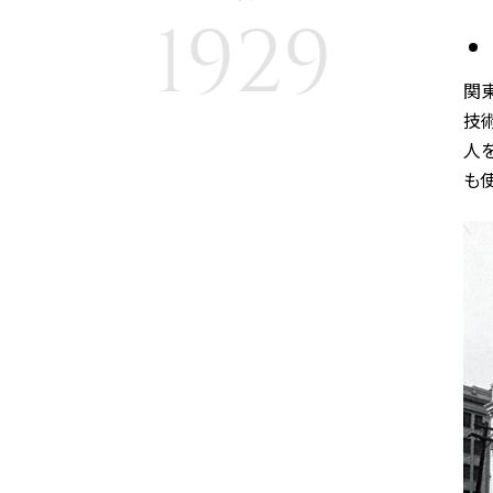
1929
関
技
人
も