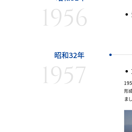
1956
昭和32年
1957
1
形
まし