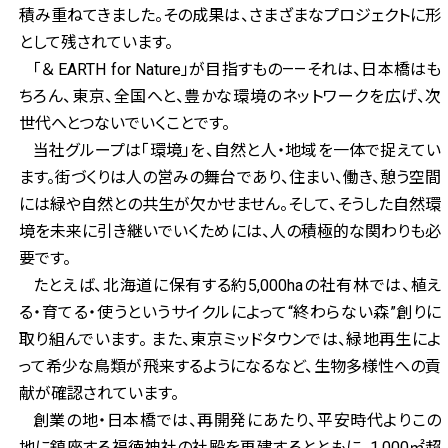
積み重ねてきました。その成果は、さまざまなプロジェクトに形
として残されています。
「＆ EARTH for Nature」が目指すもの——それは、日本橋はも
ちろん、東京、全国へと、豊かな環境のネットワークを広げ、次
世代へとつないでいくことです。
当社グループは「環境」を、自然と人・地域を一体で捉えてい
ます。街づくりは人の営みの舞台であり、住まい、働き、憩う空間
には緑や自然との共生が欠かせません。そして、そうした自然環
境を未来に引き継いでいくためには、人の積極的な関わりも必
要です。
たとえば、北海道に保有する約5,000haの社有林では、植え
る・育てる・使うというサイクルによって“終わらない森”創りに
取り組んでいます。 また、東京ミッドタウンでは、緑地再生によ
って希少な鳥類が飛来するようになるなど、生物多様性への貢
献が確認されています。
創業の地・日本橋では、再開発にあたり、平安時代よりこの
地に鎮座する福徳神社の社殿を再建するとともに、1,000㎡超