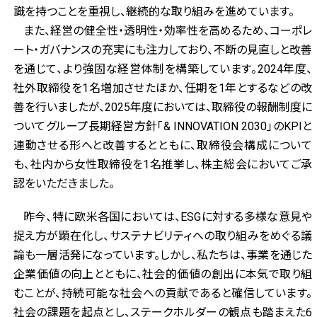
識を持つことを重視し、継続的な取り組みを進めています。
また、経営の健全性・透明性・効率性を高めるため、コーポレ
ート・ガバナンスの充実にも注力しており、不断の見直しと改善
を通じて、より強固な経営体制を構築しています。2024年度、
社外取締役を1名増加させたほか、任期を1年とするなどの改
善を行いましたが、2025年度においては、取締役の報酬制度に
ついてグループ長期経営方針「& INNOVATION 2030」のKPIと
連動させる形へと改善するとともに、取締役会構成について
も、社内から女性取締役を1名推挙し、株主総会においてご承
認をいただきました。
昨今、特に欧米各国においては、ESGに対する多様な意見や
捉え方が顕在化し、サステナビリティへの取り組みをめぐる議
論も一層活発になっています。しかし、私たちは、事業を通じた
企業価値の向上とともに、社会的価値の創出に本気で取り組
むことが、持続可能な社会への貢献であると確信しています。
社会の課題を起点とし、ステークホルダーの観点も踏まえた6