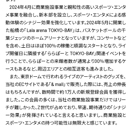
2024年4月に商業施設事業と親和性の高いスポーツ・エンタ
メ事業を融合し、新本部を設立し、スポーツ・エンタメによる感
動体験のシナジー効果を強化しています。2024年5月に開業し
た船橋の「Lala arena TOKYO-BAY」は、バスケットボールの千
葉ジェッツのホームアリーナとなっていますが、コンサートなど
を含め、土日はほぼ100％の稼働と順調なスタートとなり、ライ
ブ開催日に隣接する「ららぽーと TOKYO-BAY」関連イベントを
行うことで、ららぽーとの来館者数が通常より30％増加するケ
ースもあるなど、周辺エリアとの相互送客も進みました。
また、東京ドームで行われるライブのアーティストのグッズを、
当社のECサイトである「& mall」で販売した際には、売上の伸長
はもちろんですが、数時間で約1万人の新規登録会員を獲得し
ました。この会員の多くは、当社の商業施設事業だけではリー
チが難しかった、Z世代が占めており、早速、期待通りの「シナジ
ー効果」が発揮されていると言えると思いますし、商業施設と
スポーツ・エンタメの持つ可能性は無限大と感じています。