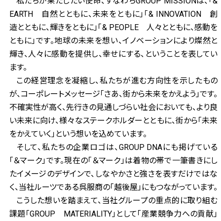
私たちが果たしたい使命、すなわちGROUP MISSIONは、「&
EARTH 自然とともに、未来をともに」「& INNOVATION 創
造とともに、輝きをともに」「& PEOPLE 人々とともに、感動を
ともに」です。地球の未来を想い、イノベーションにより燦然と
輝き、人々に感動を提供し、幸せにする、ということを表してい
ます。
この経営理念を凝縮し、私たちが進む方向性を示したもの
が、コーポレートメッセージ「さあ、街から未来をかえよう」です。
不確実性が高く、先行きの見通しづらい社会においても、より良
い未来に向け、様々なステークホルダーとともに、街から「未来
をかえていく」という想いを込めています。
そして、私たちの企業ロゴは、GROUP DNAにも掲げている
「＆マーク」です。現在の「＆マーク」は着物の帯で一筆書きにし
たイメージのデザインで、しなやかさと強さを表すだけではな
く、当社ルーツである呉服商の「越後屋」にもつながっています。
こうした想いを踏まえて、当社グループの重点的に取り組む
課題「GROUP MATERIALITY」として「産業競争力への貢献」