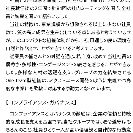
社員との一体感を醸成し、当社を「One Team」とするために、
社長就任後の２年間で計84回の社内ミーティングを開き、全社
員と胸襟を開いて語らいました。
当社の特徴は、事業規模から想像される以上に少ない社員
数で、質の高い成果を生み出している点にあると考えています
が、このコンパクトな組織体制だからこそ、風通しの良い環境を
自然と作り出すことができていると考えています。
従業員の皆さんとの対話を通じ、私自身、改めて当社社員の
優秀さ・多様性・エンゲージメントの高さを感じることができま
した。多様な人材の活躍を支え、グループの力を結集させる
One Team型組織は、ミクストユース開発のように複雑かつ高
度な事業にも柔軟に対応する原動力となっています。
【コンプライアンス・ガバナンス】
コンプライアンスとガバナンスの徹底は、企業の信頼と持続
的な成長を支える基盤です。当社グループでは、法令遵守はも
ちろんのこと、社員ひとり一人が高い倫理観と自律的な行動意