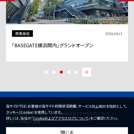
商業施設
2026.04.13
「BASEGATE横浜関内」グランドオープン
個人情報保護方針
特定個人情報基本方針
当サイトでは、お客様の当サイト利用状況把握、サービス向上検討を目的として、
クッキー（Cookie）を使用しています。
個人情報の取扱いについて
Cookieおよびアクセスログについて
詳しくは、当社の「
Cookieおよびアクセスログについて
」をご確認ください。
サイトご利用上の注意
閉じる