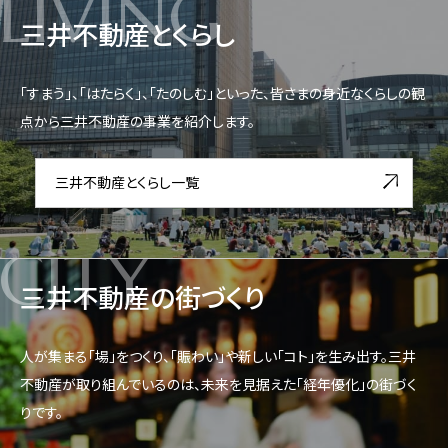
LIVING
三井不動産とくらし
「すまう」、「はたらく」、「たのしむ」といった、皆さまの身近なくらしの観
点から三井不動産の事業を紹介します。
三井不動産とくらし一覧
CITY
三井不動産の街づくり
人が集まる「場」をつくり、「賑わい」や新しい「コト」を生み出す。三井
不動産が取り組んでいるのは、未来を見据えた「経年優化」の街づく
りです。