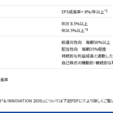
EPS成長率+ 8%/年以上
*3
ROE 8.5%以上
ROA 5%以上
*4
総還元性向 毎期50%以上
配当性向 毎期35%程度
持続的な利益成長と連動した
自己株式の機動的･継続的な
成長率
& INNOVATION 2030」については下記PDFにてより詳しくご