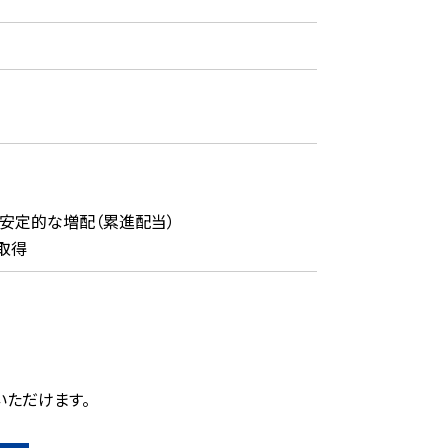
安定的な増配（累進配当）
取得
覧いただけます。