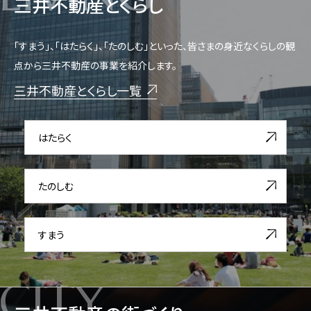
三井不動産とくらし
「すまう」、「はたらく」、「たのしむ」といった、皆さまの身近なくらしの観
点から三井不動産の事業を紹介します。
三井不動産とくらし一覧
はたらく
たのしむ
すまう
CITY