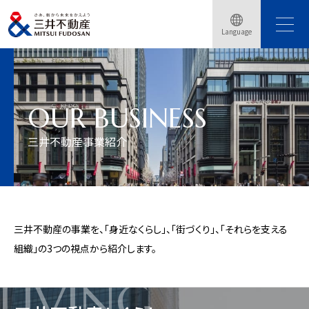
Language
トップページ
三井不動産事業紹介
OUR BUSINESS
三井不動産事業紹介
三井不動産の事業を、「身近なくらし」、「街づくり」、「それらを支える
組織」の3つの視点から紹介します。
LIVING