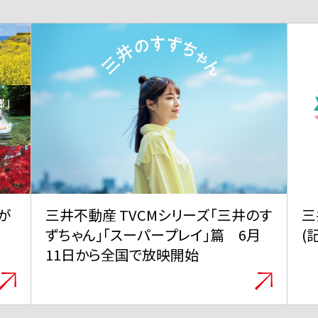
のす
三井グループは350周年を迎えました
三
月
(記念サイトに遷移します)
V
が
テ