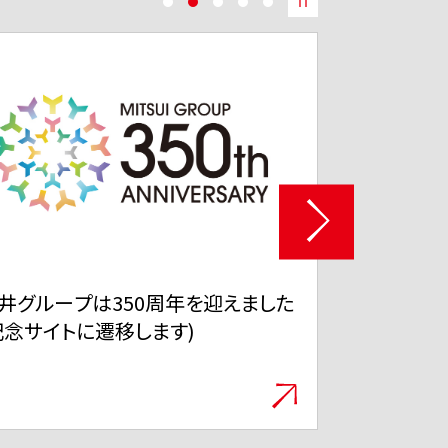
井不動産サステナブルSTORY
「EMA WIS
ol.26 捨てない選択が、世界とつな
製絵馬の列
る 商業施設から広がる参加型サス
ナビリティ