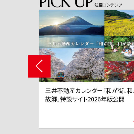
PICK UP
注目コンテンツ
和が街、和が
三井不動産 TVCMシリーズ「三井
年版公開
ずちゃん」「スーパープレイ」篇 6
11日から全国で放映開始