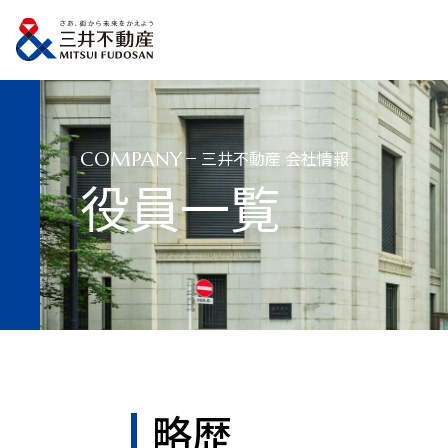
トップページ
会社情報
役員一覧
略歴：永野 毅
三井不動産 会社情報
COMPANY
役員一覧
略歴