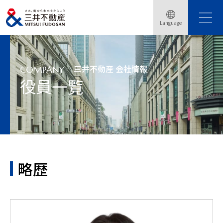
Language
トップページ
会社情報
役員一覧
略歴：引頭 麻実
三井不動産 会社情報
COMPANY
役員一覧
略歴