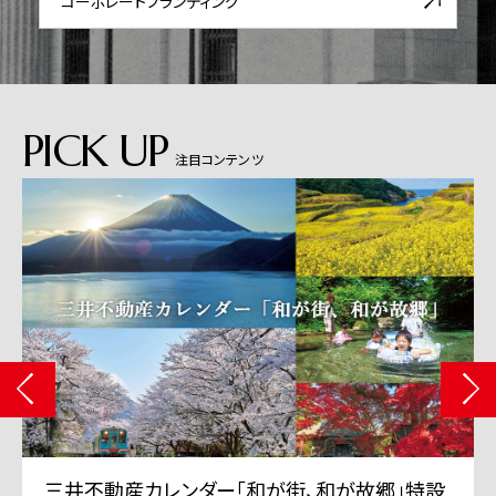
コーポレート
ブランディング
PICK UP
注目コンテンツ
設
三井不動産 TVCMシリーズ「三井のすずちゃん」