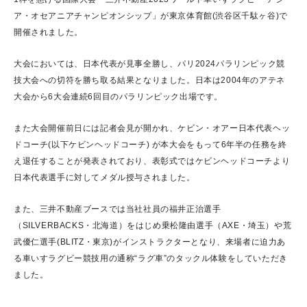
ア・オセアニアチャンピオンシップ」が東京体育館(渋谷区千駄ヶ谷)で
開催されました。
大会においては、日本代表が見事全勝し、パリ2024パラリンピック競
技大会への切符を勝ち取る結果となりました。日本は2004年のアテネ
大会から6大会連続6回目のパラリンピック出場です。
また大会開催前日には記者会見が開かれ、ケビン・オアー日本代表ヘッ
ドコーチ(以下ケビンヘッドコーチ) が本大会をもって6年半の任務を終
え退任することが発表されており、表彰式ではケビンヘッドコーチより
日本代表選手に対してメダル授与されました。
また、三井不動産ブースでは当社社員の福井正治選手
（SILVERBACKS・北海道）をはじめ乗松隆由選手（AXE・埼玉）や荒
武優仁選手(BLITZ・東京)がインストラクターとなり、来場者に迫力あ
る車いすラグビー競技用の通称“ラグ車”のタックル体験をしていただき
ました。