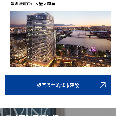
豐洲灣畔Cross 盛大開幕
返回豐洲的城市建設
LIVING