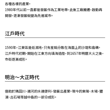
各種各樣的產業。
1980年代以前一直都是發展作為工業地帶，此後工廠搬遷，啟動再
開發，逐漸發展蛻變為先進城市。
江戶時代
1590年，江東區是低濕地，只有星點分散在海面上的沙堤和島礁。
江戶時代初期，開始在江東方向填海造陸，到1657年明曆大火之後，
市街逐漸成形。
明治～大正時代
借助於隅田川、運河的水運便利，發展出產業。現今的東陽、木場、鹽
濱、古石場等越中島的一部分成形。