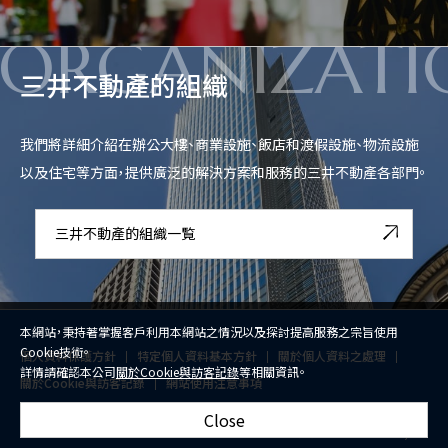
ORGANIZATI
三井不動產的組織
我們將詳細介紹在辦公大樓、商業設施、飯店和渡假設施、物流設施
以及住宅等方面，提供廣泛的解決方案和服務的三井不動產各部門。
三井不動產的組織一覧
本網站，秉持著掌握客戶利用本網站之情況以及探討提高服務之宗旨使用
Cookie技術。
個人資料保護方針
特定個人資料基本方針
關於個人資料之處理
詳情請確認本公司
關於Cookie與訪客記錄
等相關資訊。
關於Cookie與訪客記錄
網站使用注意事項
Close
© 2026 Mitsui Fudosan Co., Ltd.