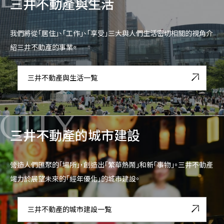
三井不動產與生活
我們將從「居住」、「工作」、「享受」三大與人們生活密切相關的視角介
紹三井不動產的事業。
三井不動產與生活一覧
CITY
三井不動產的城市建設
營造人們匯聚的「場所」，創造出「繁華熱鬧」和新「事物」。三井不動產
竭力於展望未來的「經年優化」的城市建設。
三井不動產的城市建設一覧