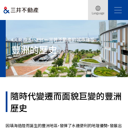
Language
Home
事業介紹
三井不動產的城市建設
豐洲
豐洲的歷史
三井不動產的城市建設
OUR BUSINESS
豐洲的歷史
隨時代變遷而面貌巨變的豐洲
歷史
因填海造陸而誕生的豐洲地區，發揮了水運便利的地理優勢，發展出