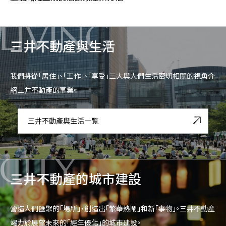
LIVING
三井不動產與生活
我們將從「居住」、「工作」、「享受」三大與人們生活密切相關的視角介
紹三井不動產的事業。
三井不動產與生活一覧
CITY
三井不動產的城市建設
營造人們匯聚的「場所」，創造出「繁華熱鬧」和新「事物」。三井不動產
竭力於展望未來的「經年優化」的城市建設。