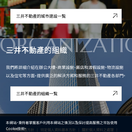
三井不動產的城市建設一覧
ORGANIZATI
三井不動產的組織
我們將詳細介紹在辦公大樓、商業設施、飯店和渡假設施、物流設施
以及住宅等方面，提供廣泛的解決方案和服務的三井不動產各部門。
三井不動產的組織一覧
本網站，秉持著掌握客戶利用本網站之情況以及探討提高服務之宗旨使用
Cookie技術。
個人資料保護方針
特定個人資料基本方針
關於個人資料之處理