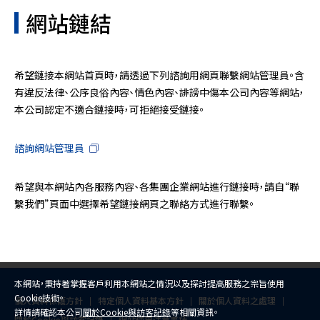
網站鏈結
希望鏈接本網站首頁時，請透過下列諮詢用網頁聯繫網站管理員。含
有違反法律、公序良俗內容、情色內容、誹謗中傷本公司內容等網站，
本公司認定不適合鏈接時，可拒絕接受鏈接。
諮詢網站管理員
希望與本網站內各服務內容、各集團企業網站進行鏈接時，請自“聯
繫我們”頁面中選擇希望鏈接網頁之聯絡方式進行聯繫。
本網站，秉持著掌握客戶利用本網站之情況以及探討提高服務之宗旨使用
Cookie技術。
個人資料保護方針
特定個人資料基本方針
關於個人資料之處理
詳情請確認本公司
關於Cookie與訪客記錄
等相關資訊。
關於Cookie與訪客記錄
網站使用注意事項