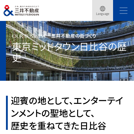
トップページ
事業紹介
三井不動産の街づくり
Language
東京ミッドタウン日比谷
東京ミッドタウン日比谷の歴史
三井不動産の街づくり
OUR BUSINESS
東京ミッドタウン日比谷の歴
史
迎賓の地として、エンターテイ
ンメントの聖地として、
歴史を重ねてきた日比谷