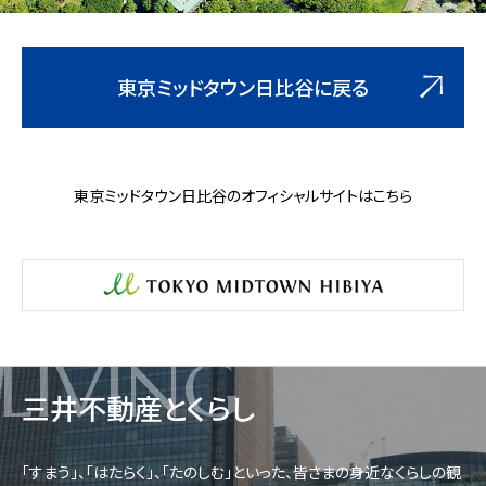
東京ミッドタウン日比谷に戻る
東京ミッドタウン日比谷のオフィシャルサイトはこちら
LIVING
三井不動産とくらし
「すまう」、「はたらく」、「たのしむ」といった、皆さまの身近なくらしの観