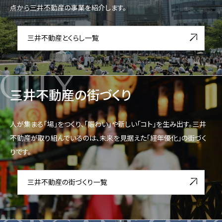
点から三井不動産の事業を紹介します。
三井不動産とくらし一覧
CITY
三井不動産の街づくり
人が集まる「場」をつくり、「賑わい」や新しい「コト」を生み出す。三井
不動産が取り組んでいるのは、未来を見据えた「経年優化」の街づく
りです。
三井不動産の街づくり一覧