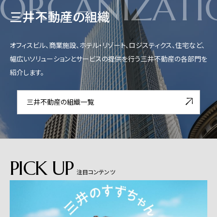
ORGANIZATI
三井不動産の組織
オフィスビル、商業施設、ホテル・リゾート、ロジスティクス、住宅など、
幅広いソリューションとサービスの提供を行う三井不動産の各部門を
紹介します。
三井不動産の組織一覧
PICK UP
注目コンテンツ