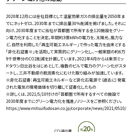
2020年12月には全社目標として温室効果ガスの排出量を2050年ま
でにネットゼロ、2030年までに排出量30％削減を掲げました。それに
向け、2030年度までに当社が首都圏で所有する全120施設をグリー
ン電力化することを決定。年間約3億kWhの電力を、太陽光、風力な
ど、自然を利用した「再生可能エネルギー」で作った電力を由来とする
「非化石証書※」を活用して実質的にグリーン化し、一般家庭の約6万
9千世帯分のCO2削減を計画しています。2021年4月からは東京ミッ
ドタウン日比谷をはじめとして、複数のビルで電力のグリーン化がスタ
ートし、三井不動産の脱炭素化にむけた取り組みが加速しています。
※非化石証書：再生可能エネルギーなど非化石電源で（過去に）発電
された電気の環境価値を切り離して証書化したもの
※詳しくは、2021/5/10付けの「首都圏で所有するすべての施設で
2030年度までにグリーン電力化を推進」リリースをご参照ください。
https://www.mitsuifudosan.co.jp/corporate/news/2021/0510/