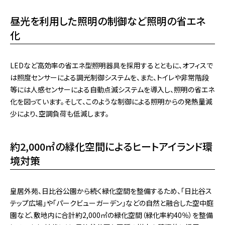
昼光を利用した照明の制御など照明の省エネ
化
LEDなど高効率の省エネ型照明器具を採用するとともに、オフィスで
は照度センサーによる調光制御システムを、また、トイレや非常階段
等には人感センサーによる自動点滅システムを導入し、照明の省エネ
化を図っています。そして、このような制御による照明からの発熱量減
少により、空調負荷も低減します。
約2,000㎡の緑化空間によるヒートアイランド環
境対策
皇居外苑、日比谷公園から続く緑化空間を整備するため、「日比谷ス
テップ広場」や「パークビューガーデン」などの自然と融合した空中庭
園など、敷地内に合計約2,000㎡の緑化空間（緑化率約40％）を整備