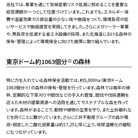
当社では、事業を通じて気候変動リスク低減に努めることを重要な
経営課題の一つとして位置づけています。これまでも、エネルギー消
費や温室効果ガス排出量の少ない街や施設をつくり、環境負荷の低
いサービスや施設運営を実践してきました。さらにメガソーラー事業
や、熱負荷を低減する省エネ設備の採用、また北海道における森林の
保有・管理によって環境保全に向けた施策に取り組んでいます。
東京ドーム約1063個分
※
の森林
特に力を入れている森林保全活動では、約5,000ha（東京ドーム
1063個分※）の森林の保有・管理を行っています。森林では毎年の植
林、定期的な下草刈りや間伐などの手入れ管理、間伐や伐採適期を
迎えた木材の建築資源への活用を通してサステナブルな森を作って
います。森林があることで、動物や植物の生育を守り、また土砂崩れな
どを防ぐことに繋がっています。さらに三井不動産グループの森が吸
収・固定した二酸化炭素量は約17,251/年に上り、地球温暖化の緩和
にもつながっています。