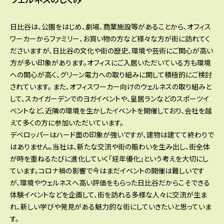
日比谷は、公園をはじめ、劇場、商業施設等があることから、オフィス
ワーカーからファミリー、お買い物の方など様々な方が街に訪れてく
ださいますが、日比谷の文化や街の歴史、環境や芸術にご関心が高い
方が多い印象があります。オフィスにご入居いただいている方も環境
への関心が高く、グリーン電力への取り組みに関して積極的にご検討
されています。 また、オフィスワーカー向けのウェルネスの取り組みと
して、スカイガーデンでのヨガイベントや、皇居ランなどのスポーツイ
ベントなど、近隣の環境を生かしたイベントを開催しており、会社を越
えて多くの方に参加いただいています。
デベロッパーはハード面の印象が強いですが、建物は建てて終わりで
はありません。当社は、新たな交流や街の賑わいを生み出し、街全体
が時を重ねるたびに進化していく「経年優化」という考えを大切にし
ています。コロナ禍の影響で今はまだイベントの開催は難しいです
が、環境やウェルネスへ高い評価をもらった日比谷だからこそできる
体験イベントなどを企画して、街を訪れる多様な人々に交流が生ま
れ、新しい学びや発見がある魅力的な街にしていきたいと思っていま
す。