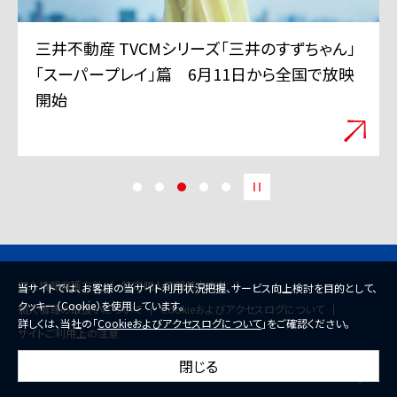
三井不動産 TVCMシリーズ「三井のすずちゃん」
「スーパープレイ」篇 6月11日から全国で放映
開始
個人情報保護方針
特定個人情報基本方針
当サイトでは、お客様の当サイト利用状況把握、サービス向上検討を目的として、
クッキー（Cookie）を使用しています。
個人情報の取扱いについて
Cookieおよびアクセスログについて
詳しくは、当社の「
Cookieおよびアクセスログについて
」をご確認ください。
サイトご利用上の注意
閉じる
© 2026 Mitsui Fudosan Co., Ltd.