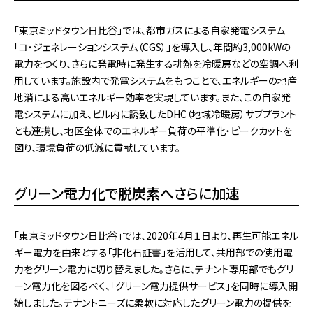
「東京ミッドタウン日比谷」では、都市ガスによる自家発電システム
「コ・ジェネレーションシステム（CGS）」を導入し、年間約3,000kWの
電力をつくり、さらに発電時に発生する排熱を冷暖房などの空調へ利
用しています。施設内で発電システムをもつことで、エネルギーの地産
地消による高いエネルギー効率を実現しています。また、この自家発
電システムに加え、ビル内に誘致したDHC（地域冷暖房）サブプラント
とも連携し、地区全体でのエネルギー負荷の平準化・ピークカットを
図り、環境負荷の低減に貢献しています。
グリーン電力化で脱炭素へさらに加速
「東京ミッドタウン日比谷」では、2020年4月１日より、再生可能エネル
ギー電力を由来とする「非化石証書」を活用して、共用部での使用電
力をグリーン電力に切り替えました。さらに、テナント専用部でもグリ
ーン電力化を図るべく、「グリーン電力提供サービス」を同時に導入開
始しました。テナントニーズに柔軟に対応したグリーン電力の提供を