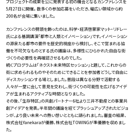
プロジェクトの成果を公に発表する初の機会となるカンファレンスを
5月27日に開催。 数多くの参加応募をいただき、幅広い領域から約
200名が会場に集いました。
カンファレンスの劈頭を飾ったのは、科学・経済啓蒙家マット・リドレー
氏による基調講演「都市と人類とイノベーション」です。イノベーション
の源泉たる都市の要件を歴史的視座から検討し、そこで営まれる協
働を不可欠なものとする氏の議論は、多様性にひらかれた自由な街
づくりの必要性を再確認させるものでした。
続くプログラムは「ネクスト未来特区セッション」と題して、これからの
街に求められるものやそのためにできることを参加者どうしで自由に
ディスカッションする場としました。普段は異なる分野で活動する
人々が一堂に会して意見を交わし、街づくりの可能性を広げるアイデ
アが生まれるアクティブな時間となりました。
その後、「生存特区」の共創パートナー6社より三井不動産との事業共
創アイデアを発表。半年間の議論を経てブラッシュアップされたビジョ
ンが、より良い未来への熱い想いとともに語られました。審査の結果、
株式会社Yanekaraが優勝、株式会社TOWINGが準優勝を収めまし
た。