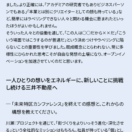
ました。より正確には、「アカデミアの研究者でもありビジネスパーソ
ンでもある」「本業とは別にクリエイターとしての顔も持っている」な
ど、簡単にはラベリングできない人々と関わる機会に恵まれたといっ
たほうがよいかもしれません。
そういった人々との協働を通して、「この人は◯◯だから××だ」「こう
いう場面ではこうするのが普通だ」という決めつけやラベリングに陥
らないことの重要性を学びました。既成概念にとらわれない、常に多
様性にひらかれた思考こそが自由な発想の土壌になり、オープンイノ
ベーションを加速させていくのだと思います。
一人ひとりの想いをエネルギーに、新しいことに挑戦
し続ける三井不動産へ
「未来特区カンファレンス」を終えての感想と、これからの
構想を教えてください。
川瀬：プロジェクトを通じて、「街づくりをよりいっそう進化・深化させ
る」という全社的なミッションはもちろん、社員が持っている「個」とし