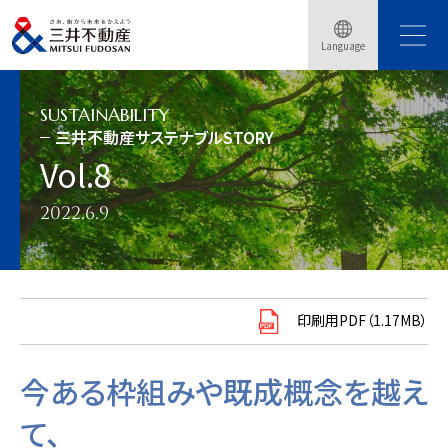
トップページ
サステナビリティ
三井不動産サステナブルSTORY
Language
三井不動産サステナブルSTORY Vol.8
SUSTAINABILITY
三井不動産サステナブルSTORY
Vol.8
2022.6.9
印刷用PDF（1.17MB）
今ある枠組みや既成概念を越え
て、