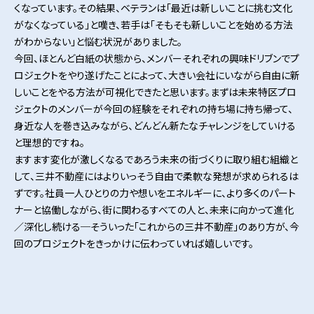
くなっています。その結果、ベテランは「最近は新しいことに挑む文化
がなくなっている」と嘆き、若手は「そもそも新しいことを始める方法
がわからない」と悩む状況がありました。
今回、ほとんど白紙の状態から、メンバーそれぞれの興味ドリブンでプ
ロジェクトをやり遂げたことによって、大きい会社にいながら自由に新
しいことをやる方法が可視化できたと思います。まずは未来特区プロ
ジェクトのメンバーが今回の経験をそれぞれの持ち場に持ち帰って、
身近な人を巻き込みながら、どんどん新たなチャレンジをしていける
と理想的ですね。
ますます変化が激しくなるであろう未来の街づくりに取り組む組織と
して、三井不動産にはよりいっそう自由で柔軟な発想が求められるは
ずです。社員一人ひとりの力や想いをエネルギーに、より多くのパート
ナーと協働しながら、街に関わるすべての人と、未来に向かって進化
／深化し続ける─そういった「これからの三井不動産」のあり方が、今
回のプロジェクトをきっかけに伝わっていれば嬉しいです。