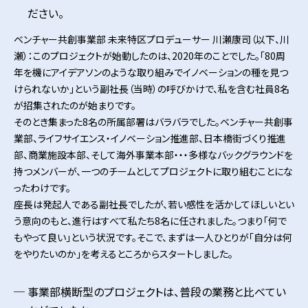
ださい。
ベンチャー共創事業部 未来特区プロデューサー 川瀬康司（以下、川
瀬）：このプロジェクトが始動したのは、2020年のことでした。「80周
年を機にアイデアソンのような取り組みでイノベーションの種を見つ
けられないか」という副社長（当時）の呼びかけで、私を含む社員8名
が招集されたのが始まりです。
そのとき集まった8名の所属部署はバラバラでした。ベンチャー共創事
業部、ライフサイエンス・イノベーション推進部、日本橋街づくり推進
部、商業施設本部、そして海外事業本部・・・多様なバックグラウンドを
持つメンバーが、一つのチームとしてプロジェクトに取り組むことにな
ったわけです。
座長は発起人である副社長でしたが、若い感性を活かしてほしいとい
う意向のもと、進行はすべて私たち8名に任されました。つまり「何で
もやって良い」という状況です。そこで、まずは一人ひとりが「自分は何
をやりたいのか」を考えるところからスタートしました。
事業部横断型のプロジェクトは、普段の業務と比べてい