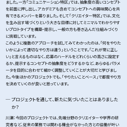
ました。一方「コミュニケーション特区」では、抽象度の高いコンセプト
を前面に押し出し、アカデミアも含めてコンセプトへの興味関心を共
有できるメンバーを募りました。そして「クリエイター特区」では、文化
を生み出す場づくりという大きな目標に対してミニマルでわかりやす
いプロトタイプを構築・提示し、一般の方も巻き込んだ仕組みづくり
に挑戦しています。
このように複数のアプローチを試してみてわかったのは、「何をやりた
いかによって適切なやり方は違う」ということです。「これが常に正し
い」と言えるものはなく、応募のハードルをどれくらいの高さに設定す
るか、提示するコンセプトの抽象度をどうするかなど、あらゆるパラメ
ータを目的に合わせて細かく調整していくことが大切だと学びまし
た。今後ほかのプロジェクトでも、「やりたいことベース」で都度やり方
を決めていくのが良いと思っています。
プロジェクトを通して、新たに気づいたことはありました
か？
川瀬：今回のプロジェクトでは、先端分野のクリエイターや学界の研
究者など、従来の業務では関わる機会がなかった方との協働が叶い