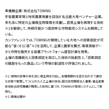
準優勝企業：株式会社TOWING
宇宙農業実現と地球農業発展を目指す名古屋大発ベンチャー企業。
多孔体に特定の土壌微生物環境を培養し、良質土壌を再現する技術
※1を駆使して、持続可能かつ高効率な作物栽培システムを開発して
いる。
カンファレンスでは、TOWINGが開発している大地への炭素固定が可
能な“宙（そら）苗”※2を活用して、企業と農家を繋ぎ、環境貢献デー
タと作物を販売する宙農プラットフォーム運営計画を発表。
土壌の高機能化と炭素固定を両立した技術の独創性と、「炭素固定
の履歴をもった食品」という市場の創造性が評価されました。
※1：植物の炭等の多孔体に微生物を付加し、有機質肥料を混ぜ合わせて適切
な状態で管理してつくられた人工土壌の技術。国立研究開発法人農業・食品産業
技術総合研究機構が開発した技術に基づき、TOWINGが栽培システムとして実
用化。
※2：商標出願中