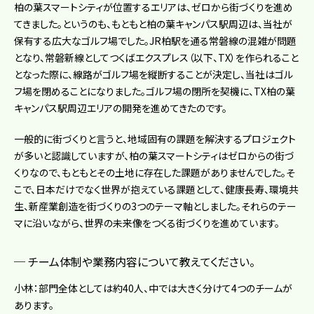
柏の葉スマートシティが位置するエリアは、ゼロから街づくりを進め
てきました。というのも、もともと柏の葉キャンパス駅周辺は、当社が
保有する広大なゴルフ場でした。JR柏駅を通る常磐線の混雑が問題
となり、常磐新線としてつくばエクスプレス（以下、TX）を作られること
となった際に、線路がゴルフ場を縦断することが決定し、当社はゴル
フ場を閉めることになりました。ゴルフ場の閉所を契機に、TX柏の葉
キャンパス駅周辺エリアの開発を進めてきたのです。
一般的に街づくりと言うと、地域固有の課題を解決するプロジェクト
が多いと認識していますが、柏の葉スマートシティはゼロからの街づ
くりなので、もともとその土地に存在した課題がありませんでした。そ
こで、日本だけでなく世界が抱えている課題として、健康長寿、環境共
生、新産業創造を街づくりの3つのテーマ軸としました。それらのテー
マに沿いながら、世界の未来像をつくる街づくりを進めています。
チーム体制や業務内容について教えてください。
小林：部門全体としては約40人、中では大きく分けて4つのチームが
あります。