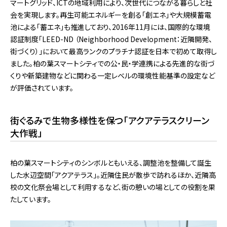
マートグリッド、ICTの地域利用により、次世代につながる暮らしと社
会を実現します。再生可能エネルギーを創る「創エネ」や大規模蓄電
池による「蓄エネ」も推進しており、2016年11⽉には、国際的な環境
認証制度「LEED-ND （Neighborhood Development：近隣開発、
街づくり）」において最⾼ランクのプラチナ認証を⽇本で初めて取得し
ました。柏の葉スマートシティでの公・⺠・学連携による先進的な街づ
くりや新築建物などに関わる⼀定レベルの環境性能基準の設定など
が評価されています。
街ぐるみで生物多様性を保つ「アクアテラスクリーン
大作戦」
柏の葉スマートシティのシンボルともいえる、調整池を整備して誕生
した水辺空間「アクアテラス」。近隣住民が散歩で訪れるほか、近隣高
校の文化祭会場として利用するなど、街の憩いの場としての役割を果
たしています。