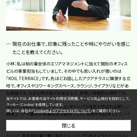
現在のお仕事で、印象に残ったことや特にやりがいを感じ
たことを教えてください。
小林：私は柏の葉全体のエリアマネジメントに加えて個別のオフィス
ビルの事業担当もしていまして、その中でも思い入れが強いのは
「KOIL TERRACE」です。先ほどお話ししたアクアテラスに隣接する立
地で、オフィスやコワーキングスペース、ラウンジ、ライブラリなどがあ
る施設です。大きな吹き抜けがあるなど、非常に特徴的な物件です。
当サイトでは、お客様の当サイト利用状況把握、サービス向上検討を目的として、
クッキー（Cookie）を使用しています。
KOIL TERRACEは、イノベーションキャンパス地区と呼ばれる新しい
詳しくは、当社の「
Cookieおよびアクセスログについて
」をご確認ください。
開発エリアで最初の事業用途の建物でした。当物件を起点として、「イ
ノベーションキャンパス地区」内へのさらなる企業集積や研究機関の
閉じる
誘致を進めていきたいと考えており、他の企業が「こんなところで働き
たい」と、将来柏の葉で働く姿をイメージしてくれるようなカッコいい