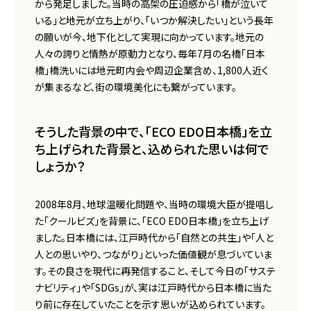
から発足しました。当時の高架の圧迫感から「橋が泣いて
いる」と地元が立ち上がり、「いつか解決したい」という長年
の願いが今、地下化として実現に向かっています。地元の
人々の誇りと情熱が原動力となり、毎年7月の名橋「日本
橋」橋洗いには地元町内会や周辺企業含め、1,800人近く
が集まるなど、街の環境美化にも繋がっています。
そうした背景の中で、「ECO EDO日本橋」を立
ち上げられた背景と、込められた思いは何で
しょうか？
2008年8月、地球温暖化問題や、当時の環境大臣が提唱し
た「クールビズ」を背景に、「ECO EDO日本橋」を立ち上げ
ました。日本橋には、江戸時代から「自然との共生」や「人と
人との思いやり、つながり」といった価値観が息づいていま
す。その良さを現代に再発信すること、そして今日の「サステ
ナビリティ」や「SDGs」が、実は江戸時代から日本橋に当た
り前に存在していたことを示す思いが込められています。