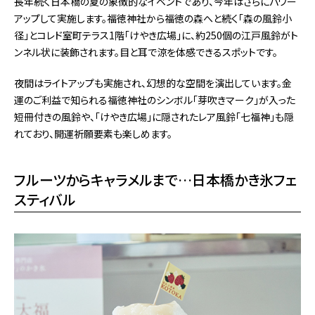
長年続く日本橋の夏の象徴的なイベントであり、今年はさらにパワー
アップして実施します。福徳神社から福徳の森へと続く「森の風鈴小
径」とコレド室町テラス1階「けやき広場」に、約250個の江戸風鈴がト
ンネル状に装飾されます。目と耳で涼を体感できるスポットです。
夜間はライトアップも実施され、幻想的な空間を演出しています。金
運のご利益で知られる福徳神社のシンボル「芽吹きマーク」が入った
短冊付きの風鈴や、「けやき広場」に隠されたレア風鈴「七福神」も隠
れており、開運祈願要素も楽しめます。
フルーツからキャラメルまで…日本橋かき氷フェ
スティバル