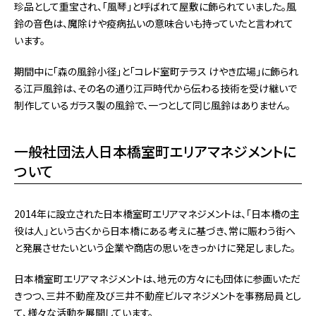
珍品として重宝され、「風琴」と呼ばれて屋敷に飾られていました。風
鈴の音色は、魔除けや疫病払いの意味合いも持っていたと言われて
います。
期間中に「森の風鈴小径」と「コレド室町テラス けやき広場」に飾られ
る江戸風鈴は、その名の通り江戸時代から伝わる技術を受け継いで
制作しているガラス製の風鈴で、一つとして同じ風鈴はありません。
一般社団法人日本橋室町エリアマネジメントに
ついて
2014年に設立された日本橋室町エリアマネジメントは、「日本橋の主
役は人」という古くから日本橋にある考えに基づき、常に賑わう街へ
と発展させたいという企業や商店の思いをきっかけに発足しました。
日本橋室町エリアマネジメントは、地元の方々にも団体に参画いただ
きつつ、三井不動産及び三井不動産ビルマネジメントを事務局員とし
て、様々な活動を展開しています。