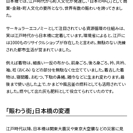
日本橋では、江戸時代から町人文化が発達し、「日本の中心」として商
業・金融・町人文化の要所となり、世界有数の賑わいを誇ってきまし
た。
サーキュラーエコノミーとして注目されている資源循環の仕組みは、
実は江戸時代から日本橋に定着しています。環境省によると、江戸に
は1000ものリサイクルショップが存在したと言われ、無駄のない洗練
された都市生活が営まれていました。
例えば着物は、細長い一反の布から、前身ごろ、後ろ身ごろ、衿、共衿、
袖、衽（おくみ）などの部分を無駄なく仕立てていました。着古した着
物は、寝間着、おむつ、下駄の鼻緒、雑巾などに生まれ変わります。最
後まで使い古した上で、かまどや風呂釜の燃料としても活用されてい
ました。燃やして出た灰も肥料として役立てられていたのです。
「賑わう街」日本橋の変遷
江戸時代以降、日本橋は関東大震災や東京大空襲などの災害に見