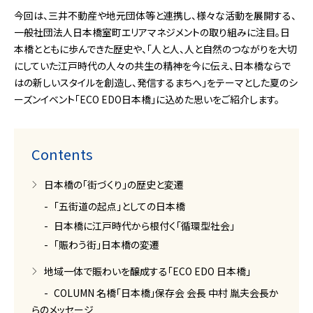
今回は、三井不動産や地元団体等と連携し、様々な活動を展開する、
一般社団法人日本橋室町エリアマネジメントの取り組みに注目。日
本橋とともに歩んできた歴史や、「人と人、人と自然のつながりを大切
にしていた江戸時代の人々の共生の精神を今に伝え、日本橋ならで
はの新しいスタイルを創造し、発信するまちへ」をテーマとした夏のシ
ーズンイベント「ECO EDO日本橋」に込めた思いをご紹介します。
Contents
日本橋の「街づくり」の歴史と変遷
「五街道の起点」としての日本橋
日本橋に江戸時代から根付く「循環型社会」
「賑わう街」日本橋の変遷
地域一体で賑わいを醸成する「ECO EDO 日本橋」
COLUMN 名橋「日本橋」保存会 会長 中村 胤夫会長か
らのメッセージ