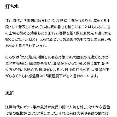
打ち水
江戸時代から俳句に詠まれたり、浮世絵に描かれたりと、涼をとる手
段として普及してきた打ち水。夏の暑さを和らげることはもちろん、道
の土埃を鎮める効果もあります。お客様を招く際に玄関先や道に水を
撒くことで、心地よく迎えられるというお清めやおもてなしの気遣いも
あったと考えられています。
打ち水は「気化熱」を活用した暑さ対策です。地面に水を撒くと、水が
蒸発する時に地面の熱を奪い、温度が下がって涼しく感じます。朝や
夕方が特にお勧めで、環境省によると、日中の打ち水では、気温が下
がらなくとも体感温度は1.5度程度下がると言われています。
風鈴
江戸時代にガラス製の風鈴が庶民の間で人気を博し、涼やかな音色
は夏の風物詩として定着しました。それ以前は大名や豪商の間では