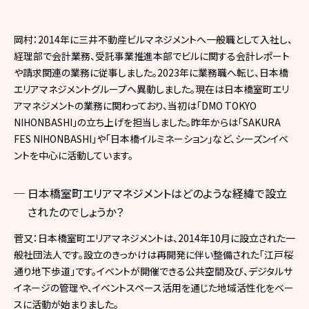
岡村：2014年に三井不動産ビルマネジメントへ一般職として入社し、
経理部で会計業務、受託事業推進本部でビルに関する会計レポート
や請求関連の業務に従事しました。2023年に業務職へ転じ、日本橋
エリアマネジメントグループへ異動しました。現在は日本橋室町エリ
アマネジメントの業務に関わっており、当初は「DMO TOKYO
NIHONBASHI」の立ち上げを担当しました。昨年からは「SAKURA
FES NIHONBASHI」や「日本橋イルミネーション」など、シーズンイベ
ントを中心に活動しています。
日本橋室町エリアマネジメントはどのような経緯で設立
されたのでしょうか？
菅又：日本橋室町エリアマネジメントは、2014年10月に設立された一
般社団法人です。設立のきっかけは再開発に伴い整備された「江戸桜
通り地下歩道」です。イベントが開催できる公共空間及び、デジタルサ
イネージの管理や、イベントスペース活用を通じた地域活性化をベー
スに活動が始まりました。