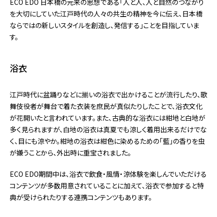
ECO EDO 日本橋の元来の思想である「人と人、人と自然のつながり
を大切にしていた江戸時代の人々の共生の精神を今に伝え、日本橋
ならではの新しいスタイルを創造し、発信する」ことを目指していま
す。
浴衣
江戸時代に盆踊りなどに揃いの浴衣で出かけることが流行したり、歌
舞伎役者が舞台で着た衣装を庶民が真似たりしたことで、浴衣文化
が花開いたと言われています。また、古典的な浴衣には紺地と白地が
多く見られますが、白地の浴衣は真夏でも涼しく着用出来るだけでな
く、目にも涼やか。紺地の浴衣は紺色に染めるための「藍」の香りを虫
が嫌うことから、外出時に重宝されました。
ECO EDO期間中は、浴衣で飲食・風情・涼体験を楽しんでいただける
コンテンツが多数用意されていることに加えて、浴衣で参加すると特
典が受けられたりする連携コンテンツもあります。