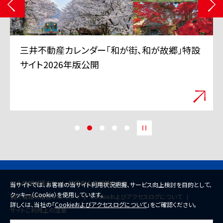
三井不動産カレンダー「和が街、和が故郷」特設
サイト2026年版公開
個人情報保護方針
特定個人情報基本方針
当サイトでは、お客様の当サイト利用状況把握、サービス向上検討を目的として、
クッキー（Cookie）を使用しています。
個人情報の取扱いについて
Cookieおよびアクセスログについて
詳しくは、当社の「
Cookieおよびアクセスログについて
」をご確認ください。
サイトご利用上の注意