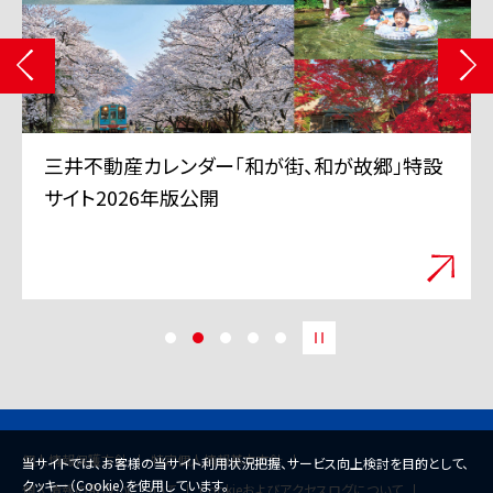
動産カレンダー「和が街、和が故郷」特設
三井不動産
2026年版公開
「スーパー
開始
個人情報保護方針
特定個人情報基本方針
当サイトでは、お客様の当サイト利用状況把握、サービス向上検討を目的として、
クッキー（Cookie）を使用しています。
個人情報の取扱いについて
Cookieおよびアクセスログについて