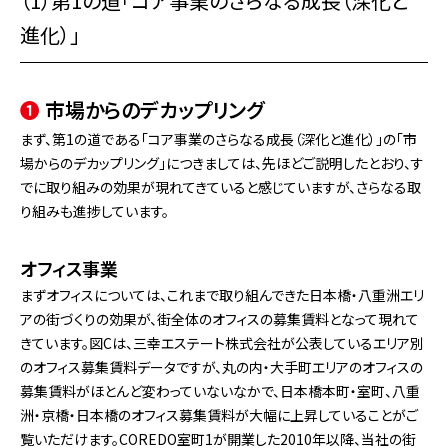
（1）第1の道「コア事業のさらなる成長（深化と
進化）」
❶
市場からのデカップリング
まず、第1の道である「コア事業のさらなる成長（深化と進化）」の「市
場からのデカップリング」につきましては、先ほどご説明したとおり、す
でに取り組みの効果が現れてきていると感じていますが、さらなる取
り組みも進捗しています。
オフィス事業
まずオフィスについては、これまで取り組んできた日本橋・八重洲エリ
アの街づくりの効果が、街全体のオフィスの募集賃料となって現れて
きています。図Cは、三幸エステート株式会社が公表しているエリア別
のオフィス募集賃料データですが、丸の内・大手町エリアのオフィスの
募集賃料がほとんど変わっていないなかで、日本橋本町・室町、八重
洲・京橋・日本橋のオフィス募集賃料が大幅に上昇していることがご
覧いただけます。COREDO室町1が開業した2010年以降、当社の街