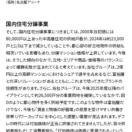
（仮称）名古屋アリーナ
国内住宅分譲事業
そして、国内住宅分譲事業につきましては、2000年台初頭には
80,000戸以上あった中高層住宅の供給戸数が、2024年は約23,000
戸と1/3以下まで減少していることや、都心部の好立地物件の供給も
相次いでいる影響もあり、分譲マンション価格が上昇しています。今後
は、そうした傾向のなかで、立地・エリアや商品・価格等のバランスに
よって優勝劣敗が生まれてくると考えています。当社グループは、2億
円以上の高額マンションにおけるシェアで過半を占めるなど、富裕層
との深いリレーションがあるとともに、これまで培ってきたブランドの
信頼性があります。さらに、当社グループは、今後2025年度以降のパ
イプラインとして約26,500戸分の事業用地を確保しているなかで、図
Dのように都心物件を多く供給予定です。このような物件は富裕層だ
けでなく、今後も「賃金と物価の好循環」の恩恵を受けやすい共働き
世帯（パワーカップル）を中心とした底堅い需要が見込まれます。デフ
レの時代には付加価値が正当に評価されてきませんでしたが、我々供
給者側もそして消費者側も、「付加価値は価格に表現される」という