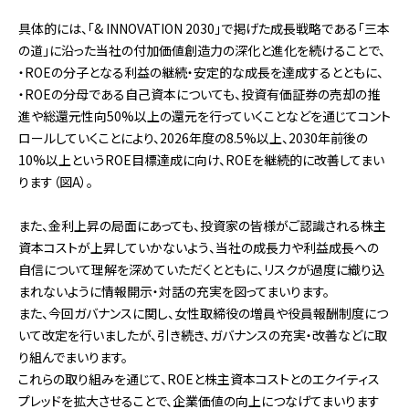
具体的には、「& INNOVATION 2030」で掲げた成長戦略である「三本
の道」に沿った当社の付加価値創造力の深化と進化を続けることで、
・ROEの分子となる利益の継続・安定的な成長を達成するとともに、
・ROEの分母である自己資本についても、投資有価証券の売却の推
進や総還元性向50%以上の還元を行っていくことなどを通じてコント
ロールしていくことにより、2026年度の8.5%以上、2030年前後の
10%以上というROE目標達成に向け、ROEを継続的に改善してまい
ります（図A）。
また、金利上昇の局面にあっても、投資家の皆様がご認識される株主
資本コストが上昇していかないよう、当社の成長力や利益成長への
自信について理解を深めていただくとともに、リスクが過度に織り込
まれないように情報開示・対話の充実を図ってまいります。
また、今回ガバナンスに関し、女性取締役の増員や役員報酬制度につ
いて改定を行いましたが、引き続き、ガバナンスの充実・改善などに取
り組んでまいります。
これらの取り組みを通じて、ROEと株主資本コストとのエクイティス
プレッドを拡大させることで、企業価値の向上につなげてまいります