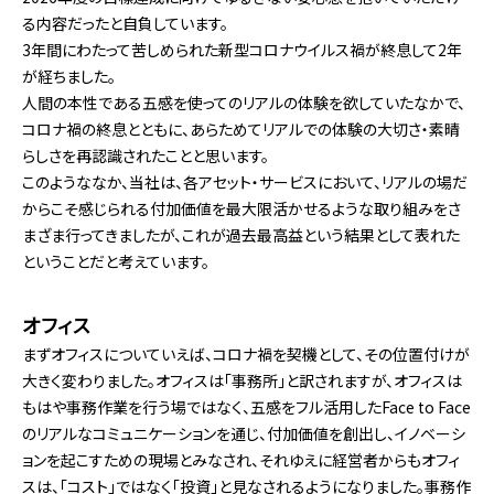
る内容だったと自負しています。
3年間にわたって苦しめられた新型コロナウイルス禍が終息して2年
が経ちました。
人間の本性である五感を使ってのリアルの体験を欲していたなかで、
コロナ禍の終息とともに、あらためてリアルでの体験の大切さ・素晴
らしさを再認識されたことと思います。
このようななか、当社は、各アセット・サービスにおいて、リアルの場だ
からこそ感じられる付加価値を最大限活かせるような取り組みをさ
まざま行ってきましたが、これが過去最高益という結果として表れた
ということだと考えています。
オフィス
まずオフィスについていえば、コロナ禍を契機として、その位置付けが
大きく変わりました。オフィスは「事務所」と訳されますが、オフィスは
もはや事務作業を行う場ではなく、五感をフル活用したFace to Face
のリアルなコミュニケーションを通じ、付加価値を創出し、イノベーシ
ョンを起こすための現場とみなされ、それゆえに経営者からもオフィ
スは、「コスト」ではなく「投資」と見なされるようになりました。事務作