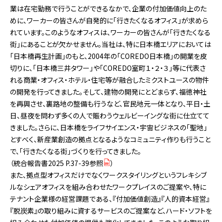
業は在宅勤務で行うことができるなかで、企業の付加価値向上のた
めに、ワーカーの皆さんが自発的に「行きたくなるオフィス」が求めら
れています。このようなオフィスは、ワーカーの皆さんが「行きたくなる
街」にあることが欠かせません。当社は、特に日本橋エリアにおいては
「日本橋再生計画」のもと、2004年の「COREDO日本橋」の開業を皮
切りに、「日本橋三井タワー」や「COREDO室町１・２・３」等に代表さ
れる商業・オフィス・ホテル・住宅等が融合したミクストユースの物件
の開発を行ってきました。そして、建物の開発にとどまらず、福徳神社
を再興させ、裏路地の整備も行うなど、官民地元一体となり、平日・土
日、昼夜を問わず多くの人で賑わうウェルビーイングな街に仕立てて
きました。さらに、日本橋をライフサイエンス・宇宙ビジネスの「聖地」
とすべく、新産業創造の拠点となるようなコミュニティ作りも行うこと
で、「行きたくなる街」づくりを行ってきました。
（
統合報告書2025 P.37-39参照
）
また、拠点型オフィスだけでなくワークスタイリングというフレキシブ
ルなシェアオフィスを組み合わせたワークプレイスのご提案や、特に
テナント企業様の経営課題である、『付加価値創造』『人的資本経営』
『脱炭素』の取り組みに資するサービスのご提案など、ハード・ソフトを