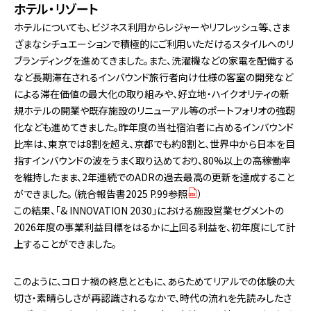
ホテル・リゾート
ホテルについても、ビジネス利用からレジャーやリフレッシュ等、さま
ざまなシチュエーションで積極的にご利用いただけるスタイルへのリ
ブランディングを進めてきました。また、洗濯機などの家電を配備する
など長期滞在されるインバウンド旅行者向け仕様の客室の開発など
による滞在価値の最大化の取り組みや、好立地・ハイクオリティの新
規ホテルの開業や既存施設のリニューアル等のポートフォリオの強靭
化なども進めてきました。昨年度の当社宿泊者に占めるインバウンド
比率は、東京では8割を超え、京都でも約8割と、世界中から日本を目
指すインバウンドの波をうまく取り込めており、80%以上の高稼働率
を維持したまま、2年連続でのADRの過去最高の更新を達成すること
ができました。（
統合報告書2025 P.99参照
）
この結果、「& INNOVATION 2030」における施設営業セグメントの
2026年度の事業利益目標をはるかに上回る利益を、初年度にして計
上することができました。
このように、コロナ禍の終息とともに、あらためてリアルでの体験の大
切さ・素晴らしさが再認識されるなかで、時代の流れを先読みしたさ