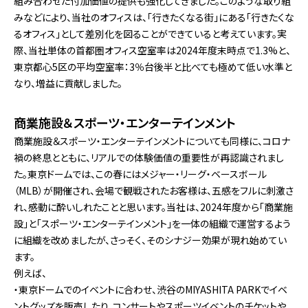
組み合わせた付加価値の提供も強化してきました。このような取り組
みなどにより、当社のオフィスは、「行きたくなる街」にある「行きたくな
るオフィス」として差別化を図ることができていると考えています。実
際、当社単体の首都圏オフィス空室率は2024年度末時点で1.3%と、
東京都心5区の平均空室率：3％台後半と比べても極めて低い水準と
なり、増益に貢献しました。
商業施設＆スポーツ・エンターテインメント
商業施設＆スポーツ・エンターテインメントについても同様に、コロナ
禍の終息とともに、リアルでの体験価値の重要性が再認識されまし
た。東京ドームでは、この春にはメジャー・リーグ・ベースボール
（MLB）が開催され、会場で観戦されたお客様は、五感をフルに刺激さ
れ、感動に酔いしれたことと思います。当社は、2024年度から「商業施
設」と「スポーツ・エンターテインメント」を一体の組織で運営するよう
に組織を改めましたが、さっそく、そのシナジー効果が現れ始めてい
ます。
例えば、
・東京ドームでのイベントに合わせ、渋谷のMIYASHITA PARKでイベ
ントグッズを販売したり、コンサートやスポーツイベントのチケットや