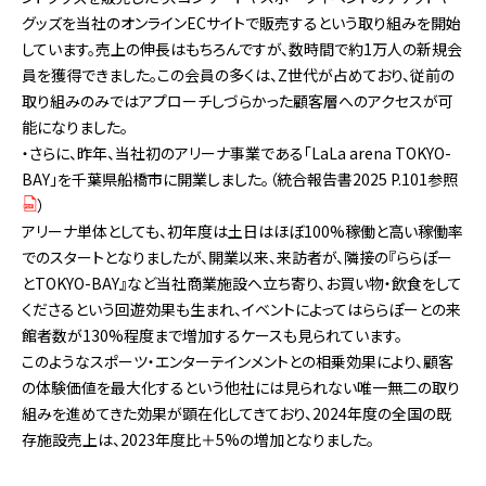
グッズを当社のオンラインECサイトで販売するという取り組みを開始
しています。売上の伸長はもちろんですが、数時間で約1万人の新規会
員を獲得できました。この会員の多くは、Z世代が占めており、従前の
取り組みのみではアプローチしづらかった顧客層へのアクセスが可
能になりました。
・さらに、昨年、当社初のアリーナ事業である「LaLa arena TOKYO-
BAY」を千葉県船橋市に開業しました。（
統合報告書2025 P.101参照
）
アリーナ単体としても、初年度は土日はほぼ100%稼働と高い稼働率
でのスタートとなりましたが、開業以来、来訪者が、隣接の『ららぽー
とTOKYO-BAY』など当社商業施設へ立ち寄り、お買い物・飲食をして
くださるという回遊効果も生まれ、イベントによってはららぽーとの来
館者数が130%程度まで増加するケースも見られています。
このようなスポーツ・エンターテインメントとの相乗効果により、顧客
の体験価値を最大化するという他社には見られない唯一無二の取り
組みを進めてきた効果が顕在化してきており、2024年度の全国の既
存施設売上は、2023年度比＋5%の増加となりました。