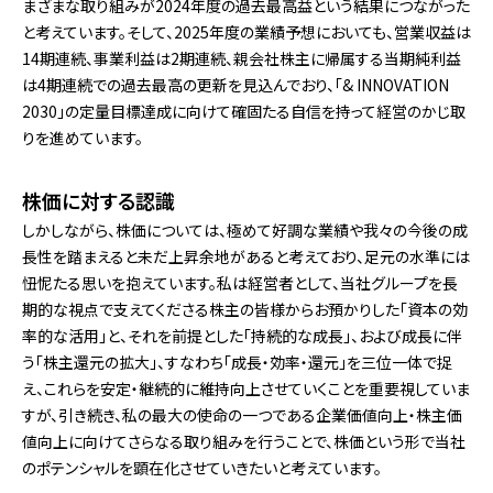
まざまな取り組みが2024年度の過去最高益という結果につながった
と考えています。そして、2025年度の業績予想においても、営業収益は
14期連続、事業利益は2期連続、親会社株主に帰属する当期純利益
は4期連続での過去最高の更新を見込んでおり、「& INNOVATION
2030」の定量目標達成に向けて確固たる自信を持って経営のかじ取
りを進めています。
株価に対する認識
しかしながら、株価については、極めて好調な業績や我々の今後の成
長性を踏まえると未だ上昇余地があると考えており、足元の水準には
忸怩たる思いを抱えています。私は経営者として、当社グループを長
期的な視点で支えてくださる株主の皆様からお預かりした「資本の効
率的な活用」と、それを前提とした「持続的な成長」、および成長に伴
う「株主還元の拡大」、すなわち「成長・効率・還元」を三位一体で捉
え、これらを安定・継続的に維持向上させていくことを重要視していま
すが、引き続き、私の最大の使命の一つである企業価値向上・株主価
値向上に向けてさらなる取り組みを行うことで、株価という形で当社
のポテンシャルを顕在化させていきたいと考えています。