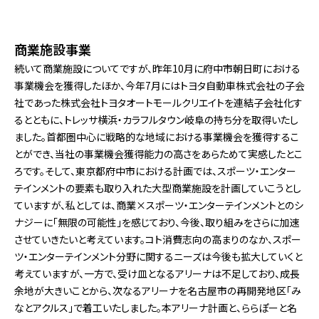
商業施設事業
続いて商業施設についてですが、昨年10月に府中市朝日町における
事業機会を獲得したほか、今年7月にはトヨタ自動車株式会社の子会
社であった株式会社トヨタオートモールクリエイトを連結子会社化す
るとともに、トレッサ横浜・カラフルタウン岐阜の持ち分を取得いたし
ました。首都圏中心に戦略的な地域における事業機会を獲得するこ
とができ、当社の事業機会獲得能力の高さをあらためて実感したとこ
ろです。そして、東京都府中市における計画では、スポーツ・エンター
テインメントの要素も取り入れた大型商業施設を計画していこうとし
ていますが、私としては、商業×スポーツ・エンターテインメントとのシ
ナジーに「無限の可能性」を感じており、今後、取り組みをさらに加速
させていきたいと考えています。コト消費志向の高まりのなか、スポー
ツ・エンターテインメント分野に関するニーズは今後も拡大していくと
考えていますが、一方で、受け皿となるアリーナは不足しており、成長
余地が大きいことから、次なるアリーナを名古屋市の再開発地区「み
なとアクルス」で着工いたしました。本アリーナ計画と、ららぽーと名