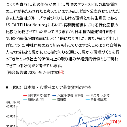
づくりも寄与し、街の価値が向上し、界隈のオフィスビルの募集賃料
の上昇がもたらされたと考えています。先日、策定・公表させていただ
きました当社グループの街づくりにおける環境との共生宣言である
「& EARTH for Nature」において、再開発前後における緑化面積の
比較も掲載させていただいておりますが、日本橋の開発物件6物件
で、緑化面積が開発前に比べ4.4倍になりました。また、先ほど申し上
げたように、神社再興の取り組みも行っていますが、このような自然も
人も地域もより豊かになる街づくりを通じて、豊かな環境づくりを行
ってきたという社会的価値向上の取り組みが経済的価値として現れ
てきている好例だと考えています。
（
統合報告書2025 P.62-64参照
）
■ （図C）日本橋・八重洲エリア募集賃料の推移