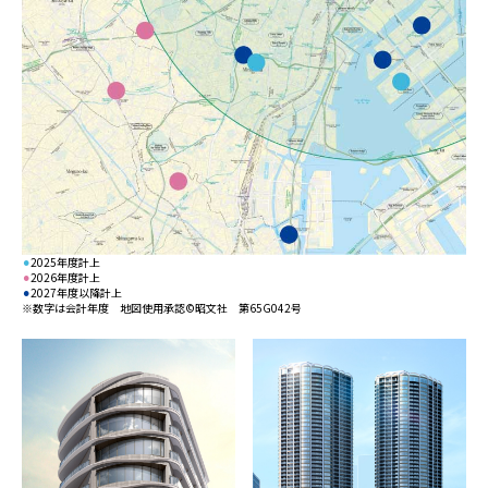
⚫︎
2025年度計上
⚫︎
2026年度計上
⚫︎
2027年度以降計上
※数字は会計年度 地図使用承認©昭文社 第65G042号