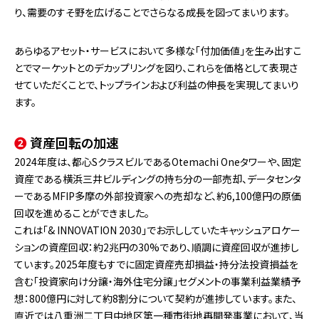
り、需要のすそ野を広げることでさらなる成長を図ってまいります。
あらゆるアセット・サービスにおいて多様な「付加価値」を生み出すこ
とでマーケットとのデカップリングを図り、これらを価格として表現さ
せていただくことで、トップラインおよび利益の伸長を実現してまいり
ます。
❷
資産回転の加速
2024年度は、都心SクラスビルであるOtemachi Oneタワーや、固定
資産である横浜三井ビルディングの持ち分の一部売却、データセンタ
ーであるMFIP多摩の外部投資家への売却など、約6,100億円の原価
回収を進めることができました。
これは「& INNOVATION 2030」でお示ししていたキャッシュアロケー
ションの資産回収：約2兆円の30%であり、順調に資産回収が進捗し
ています。2025年度もすでに固定資産売却損益・持分法投資損益を
含む「投資家向け分譲・海外住宅分譲」セグメントの事業利益業績予
想：800億円に対して約8割分について契約が進捗しています。また、
直近では八重洲二丁目中地区第一種市街地再開発事業において、当