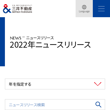
トップページ
ニュースリリース
2022年
三井不動産| 「&well」ユーザー数はコロナ前の10倍に、導入企業の95％が高評
Language
価
ニュースリリース
NEWS
2022年ニュースリリース
年を指定する