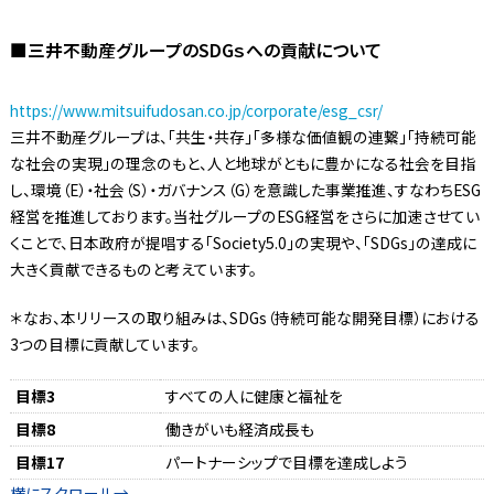
■三井不動産グループのSDGｓへの貢献について
https://www.mitsuifudosan.co.jp/corporate/esg_csr/
三井不動産グループは、「共生・共存」「多様な価値観の連繋」「持続可能
な社会の実現」の理念のもと、人と地球がともに豊かになる社会を目指
し、環境（E）・社会（S）・ガバナンス（G）を意識した事業推進、すなわちESG
経営を推進しております。当社グループのESG経営をさらに加速させてい
くことで、日本政府が提唱する「Society5.0」の実現や、「SDGs」の達成に
大きく貢献できるものと考えています。
＊なお、本リリースの取り組みは、SDGs（持続可能な開発目標）における
3つの目標に貢献しています。
目標3
すべての人に健康と福祉を
目標8
働きがいも経済成長も
目標17
パートナーシップで目標を達成しよう