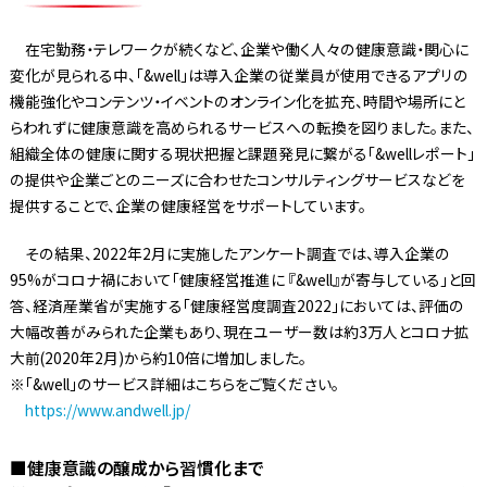
在宅勤務・テレワークが続くなど、企業や働く人々の健康意識・関心に
変化が見られる中、「&well」は導入企業の従業員が使用できるアプリの
機能強化やコンテンツ・イベントのオンライン化を拡充、時間や場所にと
らわれずに健康意識を高められるサービスへの転換を図りました。また、
組織全体の健康に関する現状把握と課題発見に繋がる「&wellレポート」
の提供や企業ごとのニーズに合わせたコンサルティングサービスなどを
提供することで、企業の健康経営をサポートしています。
その結果、2022年2月に実施したアンケート調査では、導入企業の
95%がコロナ禍において「健康経営推進に 『&well』が寄与している」と回
答、経済産業省が実施する「健康経営度調査2022」においては、評価の
大幅改善がみられた企業もあり、現在ユーザー数は約3万人とコロナ拡
大前(2020年2月)から約10倍に増加しました。
※「&well」のサービス詳細はこちらをご覧ください。
https://www.andwell.jp/
■健康意識の醸成から習慣化まで