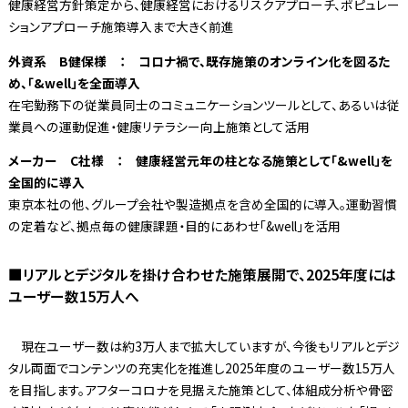
健康経営方針策定から、健康経営におけるリスクアプローチ、ポピュレー
ションアプローチ施策導入まで大きく前進
外資系 B健保様 ： コロナ禍で、既存施策のオンライン化を図るた
め、「&well」を全面導入
在宅勤務下の従業員同士のコミュニケーションツールとして、あるいは従
業員への運動促進・健康リテラシー向上施策として活用
メーカー C社様 ： 健康経営元年の柱となる施策として「&well」を
全国的に導入
東京本社の他、グループ会社や製造拠点を含め全国的に導入。運動習慣
の定着など、拠点毎の健康課題・目的にあわせ「&well」を活用
■リアルとデジタルを掛け合わせた施策展開で、2025年度には
ユーザー数15万人へ
現在ユーザー数は約3万人まで拡大していますが、今後もリアルとデジ
タル両面でコンテンツの充実化を推進し2025年度のユーザー数15万人
を目指します。アフターコロナを見据えた施策として、体組成分析や骨密