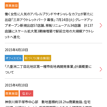
商業施設
働く女性に人気のアパレルブランドやオシャレなカフェが新たに
出店「三井アウトレットパーク 幕張」 7月14日(火) グレードアッ
プオープン新規出店57店舗、移転リニューアル34店舗 計137
店舗にスケール拡大第3期棟増築で駅前立地の大規模アウトレ
ットへ進化
2015年4月10日
オフィスビル
街づくり(複合施設)
「八重洲二丁目北地区第一種市街地再開発事業」計画概要に
ついて
2015年4月10日
商業施設
住まい
神奈川県平塚市中心部 敷地面積約18.2ha商業施設、住宅