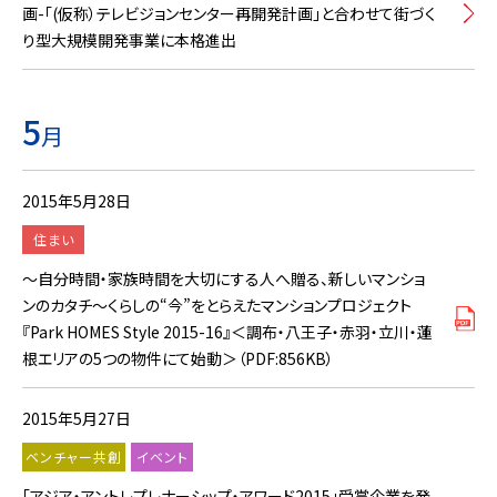
画-「(仮称）テレビジョンセンター再開発計画」と合わせて街づく
り型大規模開発事業に本格進出
5
月
2015年5月28日
住まい
～自分時間・家族時間を大切にする人へ贈る、新しいマンショ
ンのカタチ～くらしの“今”をとらえたマンションプロジェクト
『Park HOMES Style 2015-16』＜調布・八王子・赤羽・立川・蓮
根エリアの5つの物件にて始動＞（PDF:856KB）
2015年5月27日
ベンチャー共創
イベント
「アジア・アントレプレナーシップ・アワード2015」受賞企業を発