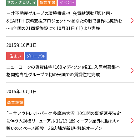
サステナビリティ
商業施設
イベント
三井不動産グループの環境推進・社会貢献活動『第14回・
&EARTH 衣料支援プロジェクト～あなたの服で世界に笑顔を
～』全国の21商業施設にて10月31日（土）より実施
2015年10月1日
住まい
グローバル
ニューヨークの賃貸住宅「160マディソン」竣工、入居者募集本
格開始当社グループで初の米国での賃貸住宅完成
2015年10月1日
商業施設
「三井アウトレットパーク 多摩南大沢」10年間の事業延長決定
に伴う大規模リニューアル 11/13（金）オープン屋外に賑わい・
憩いのスペース新設 36店舗が新規・移転オープン