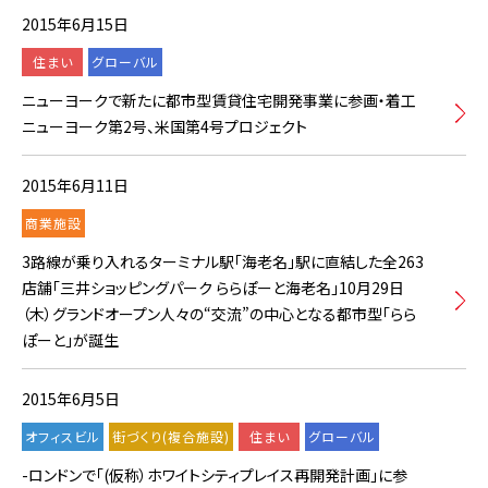
2015年6月15日
住まい
グローバル
ニューヨークで新たに都市型賃貸住宅開発事業に参画・着工
ニューヨーク第2号、米国第4号プロジェクト
2015年6月11日
商業施設
3路線が乗り入れるターミナル駅「海老名」駅に直結した全263
店舗「三井ショッピングパーク ららぽーと海老名」10月29日
（木）グランドオープン人々の“交流”の中心となる都市型「らら
ぽーと」が誕生
2015年6月5日
オフィスビル
街づくり(複合施設)
住まい
グローバル
-ロンドンで「(仮称）ホワイトシティプレイス再開発計画」に参