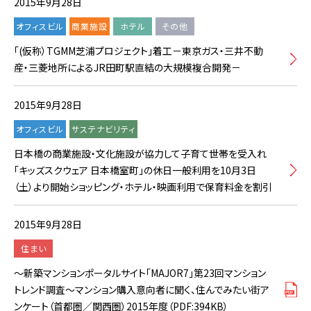
2015年9月28日
オフィスビル
商業施設
ホテル
その他
「(仮称）TGMM芝浦プロジェクト」着工－東京ガス・三井不動
産・三菱地所によるJR田町駅直結の大規模複合開発－
2015年9月28日
オフィスビル
サステナビリティ
日本橋の商業施設・文化施設が協力して子育て世帯を受入れ
「キッズスクウェア 日本橋室町」の休日一般利用を10月3日
（土）より開始ショッピング・ホテル・映画利用で保育料金を割引
2015年9月28日
住まい
～新築マンションポータルサイト「MAJOR7」第23回マンション
トレンド調査～マンション購入意向者に聞く、住んでみたい街ア
ンケート（首都圏／関西圏）2015年度（PDF:394KB）