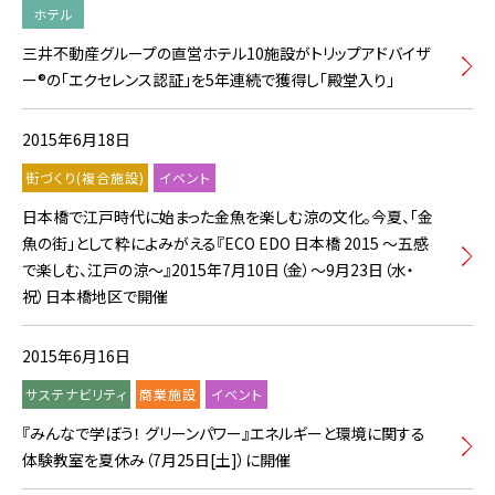
ホテル
三井不動産グループの直営ホテル10施設がトリップアドバイザ
ー®の「エクセレンス認証」を5年連続で獲得し「殿堂入り」
2015年6月18日
街づくり(複合施設)
イベント
日本橋で江戸時代に始まった金魚を楽しむ涼の文化。今夏、「金
魚の街」として粋によみがえる『ECO EDO 日本橋 2015 ～五感
で楽しむ、江戸の涼～』2015年7月10日（金）～9月23日（水・
祝）日本橋地区で開催
2015年6月16日
サステナビリティ
商業施設
イベント
『みんなで学ぼう！ グリーンパワー』エネルギーと環境に関する
体験教室を夏休み（7月25日[土]）に開催