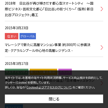
2018年 日比谷が再び輝きだす都心型スマートシティ ～国
際ビジネス・芸術文化都心「日比谷」の街づくり～「（仮称）新日
比谷プロジェクト」着工
2015年3月23日
住まい
グローバル
マレーシアで新たに高層マンション事業（約300戸）に参画決
定- クアラルンプール中心地の高層レジデンス -
2015年3月17日
サステナビリティ
街づくり(複合施設)
イベント
当サイトでは、お客様の当サイト利用状況把握、サービス向上検討を目的として、
東京・日本橋に子どもが主役の街が誕生！『日本橋キッズタウン
クッキー（Cookie）を使用しています。
～わくわく！ワーク体験～』
詳しくは、当社の「
Cookieおよびアクセスログについて
」をご確認ください。
閉じる
2015年3月13日
オフィスビル