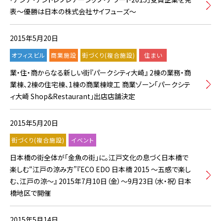
表～優勝は日本の株式会社サイフューズ～
2015年5月20日
オフィスビル
商業施設
街づくり(複合施設)
住まい
業・住・商からなる新しい街『パークシティ大崎』 2棟の業務・商
業棟、2棟の住宅棟、1棟の商業棟竣工 商業ゾーン「パークシテ
ィ大崎 Shop&Restaurant」出店店舗決定
2015年5月20日
街づくり(複合施設)
イベント
日本橋の街全体が「金魚の街」に。江戸文化の息づく日本橋で
楽しむ“江戸の涼み方”『ECO EDO 日本橋 2015 ～五感で楽し
む、江戸の涼～』 2015年7月10日（金）～9月23日（水・祝）日本
橋地区で開催
2015年5月14日