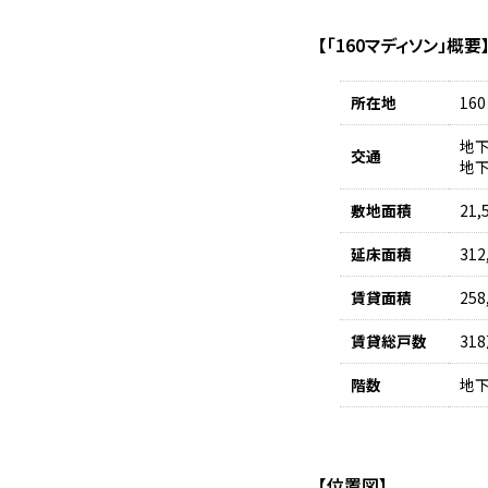
【「160マディソン」概要
所在地
160
地下
交通
地下鉄
敷地面積
21,
延床面積
312
賃貸面積
258
賃貸総戸数
31
階数
地下
【位置図】