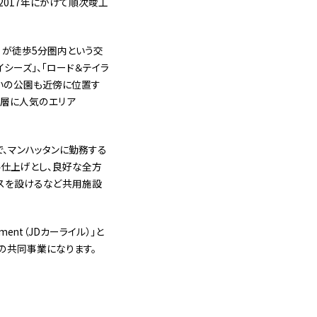
2017年にかけて順次竣工
re」駅）が徒歩5分圏内という交
シーズ」、「ロード＆テイラ
憩いの公園も近傍に位置す
年層に人気のエリア
で、マンハッタンに勤務する
ル仕上げとし、良好な全方
ラスを設けるなど共用施設
ment（JDカーライル）」と
ズ）」との共同事業になります。