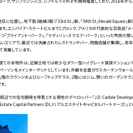
ーク、サンフランシスコ、シアトルでそれぞれ開発推進しており、2016年から
位置し、地下鉄3路線2駅（「33rd St.」駅、「34th St./Herald Squa
す。エンパイア・ステートビルまで1ブロック、アメリカの代表的な百貨店「メイ
かつ「ブライアント・パーク」、「マディソン・スクエア・パーク」といった市民の
いエリアで、最近では洗練されたレストランやバー、物販店舗が集積し、若
して発展しています。
階建ての本物件は、近隣立地では希少なタワー型ハイグレード賃貸マンション
スパーソンをメインターゲットとしています。外観を全面ガラスカーテンウォー
階のラウンジおよびルーフトップテラス、2階にはジム、憩いのガーデンテ
す。
での住宅開発を得意とする現地のデベロッパー「J.D. Carlisle Develop
 Estate Capital Partners（DLJリアルエステイトキャピタルパートナー