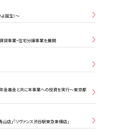
いよ誕生！〜
賃貸事業・住宅分譲事業を展開
生年金基金と共に本事業への投資を実行〜東京都
オ青山店」「リヴァンス渋谷駅東急東横店」