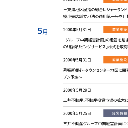
－東海地区屈指の総合レジャーランド
模小売店舗立地法の適用第一号を目
5
2000年5月31日
商業施設
月
「グループ中期経営計画」の趣旨を踏
の「船橋リビングサービス」株式を取
2000年5月31日
商業施設
幕張新都心・タウンセンター地区に開発
プン予定〜
2000年5月29日
三井不動産、不動産投資市場の拡大に
2000年5月25日
経営情報
三井不動産グループ中期経営計画について