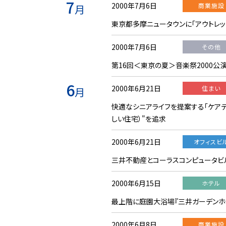
7
2000年7月6日
商業施設
月
東京都多摩ニュータウンに「アウトレット
2000年7月6日
その他
第16回＜東京の夏＞音楽祭2000公
6
2000年6月21日
住まい
月
快適なシニアライフを提案する「ケアデ
しい住宅）"を追求
2000年6月21日
オフィスビ
三井不動産とコーラスコンピュータビ
2000年6月15日
ホテル
最上階に庭園大浴場『三井ガーデンホテ
2000年6月8日
商業施設