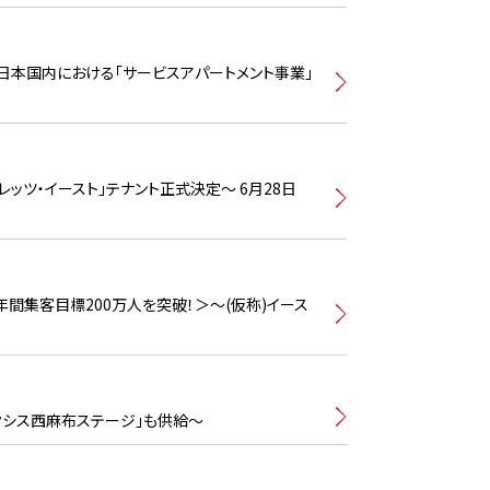
〜日本国内における「サービスアパートメント事業」
ッツ・イースト」テナント正式決定〜 6月28日
年間集客目標200万人を突破！＞〜(仮称)イース
アクシス西麻布ステージ」も供給〜