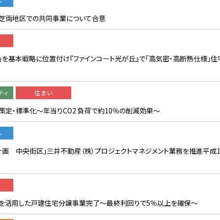
ル
・芝両地区での共同事業について合意
を基本戦略に位置付け『ファインコート光が丘』で「高気密・高断熱仕様」住
ティ
住まい
を策定・標準化〜年当りCO2 負荷で約10％の削減効果〜
ル
計画 中央街区」三井不動産（株）プロジェクトマネジメント業務を推進平成1
）を活用した戸建住宅分譲事業完了〜最終利回りで5％以上を確保〜