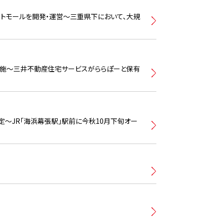
ットモールを開発・運営〜三重県下において、大規
実施〜三井不動産住宅サービスがららぽーと保有
定〜JR「海浜幕張駅」駅前に今秋10月下旬オー