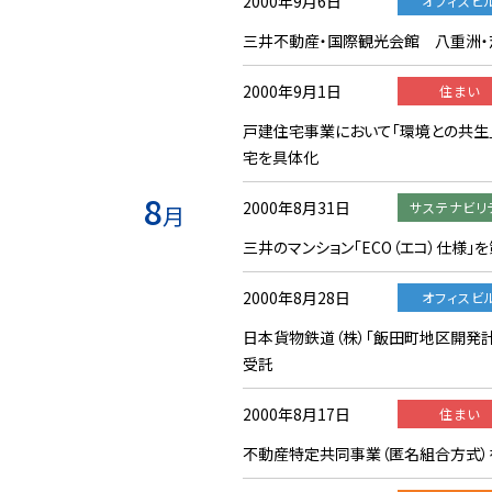
2000年9月6日
オフィスビ
三井不動産・国際観光会館 八重洲
2000年9月1日
住まい
戸建住宅事業において｢環境との共生｣
宅を具体化
8
2000年8月31日
サステナビリ
月
三井のマンション「ECO（エコ）仕様」
2000年8月28日
オフィスビ
日本貨物鉄道（株）「飯田町地区開発
受託
2000年8月17日
住まい
不動産特定共同事業（匿名組合方式