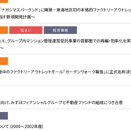
「ナガシマスパーランド」に隣接－東海地区初の本格的ファクトリーアウトレ
指す新規開発計画〜
住まい
経営情報
まえ、グループ内マンション管理運営受託事業の首都圏での再編・効率化を
得〜
中のファクトリーアウトレットモール「ガーデンウォーク幕張」に正式名称決
向け、みずほフィナンシャルグループと不動産ファンドの組成につき合意
（2000〜2002年度）