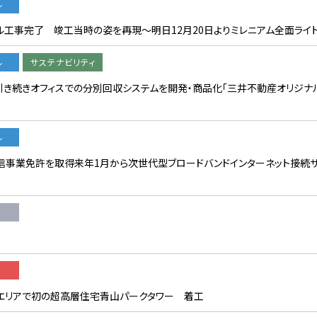
ル
ル工事完了 竣工当時の姿を再現〜明日12月20日よりミレニアム全面ライ
ル
サステナビリティ
に引き続きオフィスでの分別回収システムを開発・商品化「三井不動産オリジ
ル
事業免許を取得来年1月から次世代型ブロードバンドインターネット接続サ
渋谷エリアで初の超高層住宅青山パークタワー 着工