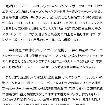
（仮称）イーストモールは、ファッション、マリン・スポーツ＆アウトドアウ
エア・グッズに加え、シューズ・バッグ・アクセサリー等のファッション雑貨、
食器等の生活雑貨、キッズファッションが充実した有名ブランド約30店舗
からなるアウトレットモールです。これによりファクトリーアウトレッツとあ
わせると幅広い世代に楽しんでいただける約70店舗の西日本最大級の
アウトレットモールとなり、さらなる集客力の向上を目指します。また、プ
レジャーボート・マリン用品のショールームも併設します。
三井不動産では（株）クレディセゾンと提携し、三井不動産の5つのアウ
トレットモール共通で使用できる「三井アウトレットネットワークカード」を
発行することになっております（4月5日ニュースリリース発行済）が、本施
設でも（仮称）イーストモールのオープン時より利用可能となります。
また、（株）西淡路ラインにより、淡路花博「ジャパンフローラ2000」への
海上アクセスの一環として、シーポートレストランツ前のマリンピア神戸
フィッシャリーナ（垂水港）から淡路交流の翼港（花博会場）への臨時航路
が開設され、観光商業施設としてますます魅力がアップします。4月12日
（水）から8月30日（水）までの毎週水曜日、金曜日（ただし、5月3･5日、6