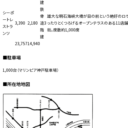
建
鉄
シーポ
骨
雄大な明石海峡大橋が目の前という絶好のロケ
ートレ
3,390
2,180
造3
ったりとくつろげるオープンテラスのある11店
ストラ
階
街。席数約1,000席
ンツ
建
23,757
14,940
■駐車場
1,000台（マリンピア神戸駐車場）
■所在地地図