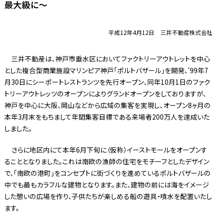
最大級に〜
平成12年4月12日 三井不動産株式会社
三井不動産は、神戸市垂水区においてファクトリーアウトレットを中心
とした複合型商業施設マリンピア神戸「ポルトバザール」を開発、'99年7
月30日にシーポートレストランツを先行オープン、同年10月1日のファク
トリーアウトレッツのオープンによりグランドオープンをしておりますが、
神戸を中心に大阪、岡山などから広域の集客を実現し、オープン8ヶ月の
本年3月末をもちまして年間集客目標である来場者200万人を達成いた
しました。
さらに地区内にて本年6月下旬に（仮称）イーストモールをオープンす
ることとなりました。これは南欧の漁師の住宅をモチーフとしたデザイン
で、「南欧の港町」をコンセプトに街づくりを進めているポルトバザールの
中でも最もカラフルな建物となります。また、建物の前には海をイメージ
した憩いの広場を作り、子供たちが楽しめる船の遊具・噴水を配置いたし
ます。