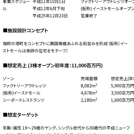
事業スケジュー
平成11年10月1日
ファクトリーアウトレッツオー
ル
平成12年6月下旬
(仮称) イーストモールオープ
平成25年12月23日
営業終了
■施設設計コンセプト
南欧の港町をコンセプトに異国情緒あふれる街並みを形成（仮称）イー
ストモールは漁師の住宅をモチーフ）
■想定売上 (3棟オープン初年度：11,000百万円)
ゾーン
売場面積
想定売上(年
2
ファクトリーアウトレッツ
8,082m
5,900百万
2
(仮称)イーストモール
4,678m
3,500百万
2
シーポートレストランツ
2,180m
1,600百万
■想定ターゲット
年齢・属性 19〜29歳のヤング、シングル世代から30歳代の平成ニューフ