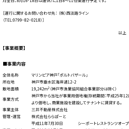
月全日、8月16･18日は運休）に1日8〜11往復運行予定です。
［運行に関するお問い合わせ先： （株）西淡路ライン
（TEL:0799−82−0218）］
以上
【事業概要】
■事業内容
全体名称
マリンピア神戸「ポルトバザール」
所在地
神戸市垂水区海岸通12-2
2
敷地面積
19,242m
（神戸市漁業協同組合事業部分は除く）
神戸市から当社が事業用借地権(存続期間：平成25年12月
事業方式
より借地し、商業施設を建設してテナントに賃貸する。
事業主体
三井不動産株式会社
管理・運営
株式会社ららぽーと
平成11年7月30日
シーポートレストランツオープ