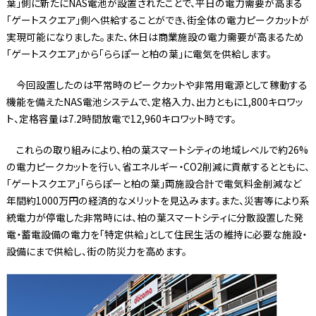
葉」側に新たにNAS電池が設置されたことで、平日の電力需要が高まる
「ゲートスクエア」側へ供給することができ、街全体の電力ピークカットが
実現可能になりました。また、休日は商業施設の電力需要が高まるため
「ゲートスクエア」から「ららぽーと柏の葉」に電気を供給します。
今回設置したのは平常時のピークカットや非常用電源として稼動する
機能を備えたNAS電池システムで、定格入力、出力ともに1,800キロワッ
ト、定格容量は7.2時間放電で12,960キロワット時です。
これらの取り組みにより、柏の葉スマートシティの地域レベルで約26%
の電力ピークカットを行い、省エネルギー・CO2削減に貢献するとともに、
「ゲートスクエア」「ららぽーと柏の葉」両施設合計で電気料金削減など
年間約1000万円の経済的なメリットを見込みます。また、災害等により系
統電力が停電した非常時には、柏の葉スマートシティに分散設置した発
電・蓄電設備の電力を「特定供給」として住民生活の維持に必要な施設・
設備にまで供給し、街の防災力を高めます。