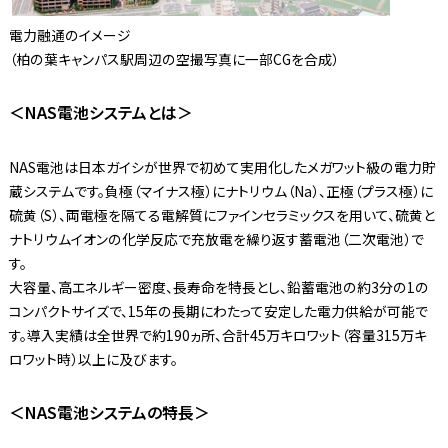
電力融通のイメージ
（柏の葉キャンパス駅周辺の空撮写真に一部CGを合成）
＜NAS電池システムとは＞
NAS電池は日本ガイシが世界で初めて実用化したメガワット級の電力貯
蔵システムです。負極（マイナス極）にナトリウム（Na）、正極（プラス極）に
硫黄（S）、両電極を隔てる電解質にファインセラミックスを用いて、硫黄と
ナトリウムイオンの化学反応で充放電を繰り返す蓄電池（二次電池）で
す。
大容量、高エネルギー密度、長寿命を特長とし、鉛蓄電池の約3分の1の
コンパクトサイズで、15年の長期にわたって安定した電力供給が可能で
す。導入実績は全世界で約190ヵ所、合計45万キロワット（容量315万キ
ロワット時）以上に及びます。
＜NAS電池システムの特長＞