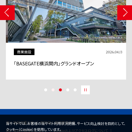
商業施設
2026.04.13
「BASEGATE横浜関内」グランドオープン
個人情報保護方針
特定個人情報基本方針
当サイトでは、お客様の当サイト利用状況把握、サービス向上検討を目的として、
クッキー（Cookie）を使用しています。
個人情報の取扱いについて
Cookieおよびアクセスログについて