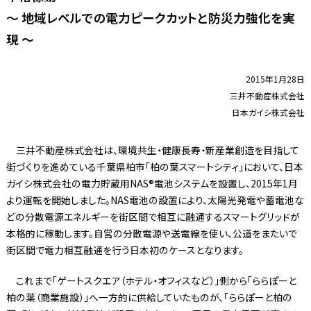
～ 地域レベルでの電力ピークカットと防災力強化を実
現 ～
2015年1月28日
三井不動産株式会社
日本ガイシ株式会社
三井不動産株式会社は、環境共生・健康長寿・新産業創造を目指して
街づくりを進めている千葉県柏市「柏の葉スマートシティ」において、日本
ガイシ株式会社の電力貯蔵用NAS®電池システムを設置し、2015年1月
より運転を開始しました。NAS電池の設置により、太陽光発電や蓄電池な
どの分散電源エネルギーを街区間で相互に融通するスマートグリッドが
本格的に稼動します。自営の分散電源や送電線を使い、公道をまたいで
街区間で電力相互融通を行う日本初のケースとなります。
これまで「ゲートスクエア（ホテル・オフィスなど）」側から「ららぽーと
柏の葉（商業施設）」へ一方的に供給していたものが、「ららぽーと柏の