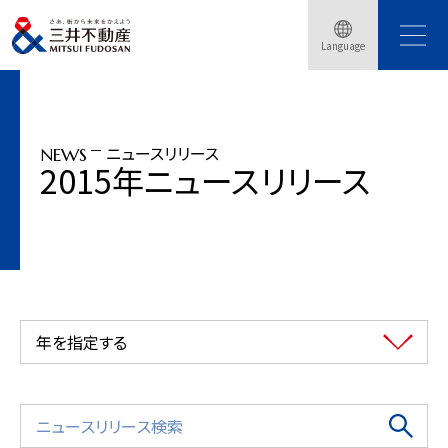
トップページ
ニュースリリース
2015年
Language
「柏の葉スマートシティ」日本初、分散電源エネルギーの街区間電力相互融・・・
ニュースリリース
NEWS
2015年ニュースリリース
年を指定する