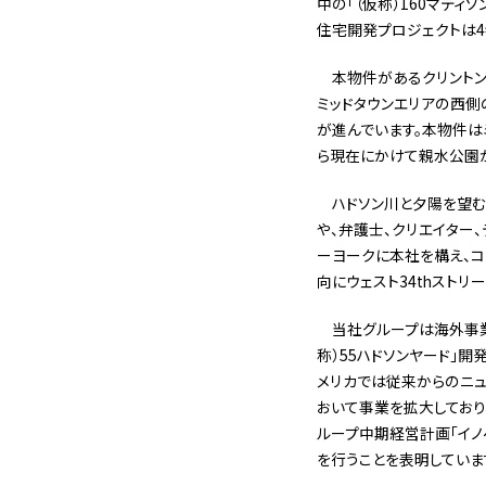
中の「（仮称）160マデ
住宅開発プロジェクトは4
本物件があるクリント
ミッドタウンエリアの西
が進んでいます。本物件は
ら現在にかけて親水公園が
ハドソン川と夕陽を望む
や、弁護士、クリエイター、デザ
ーヨークに本社を構え、コ
向にウェスト34thストリ
当社グループは海外事業
称）55ハドソンヤード」
メリカでは従来からのニュ
おいて事業を拡大しており
ループ中期経営計画「イノベ
を行うことを表明していま