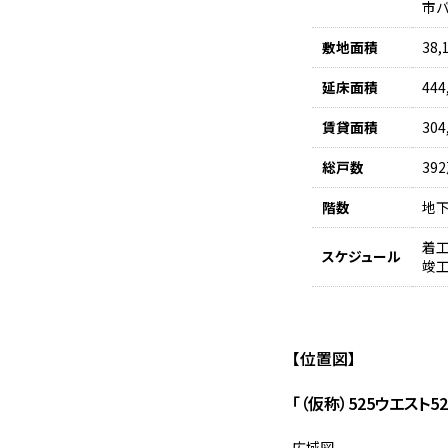
市バ
敷地面積
38,
延床面積
444
賃貸面積
304
総戸数
39
階数
地下
着工
スケジュール
竣工
【位置図】
「（仮称）525ウエスト5
広域図