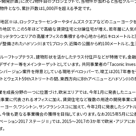
ィソン開発計画」に次ぐ2物件目のプロジェクトで、当物件が加わると当社グル
物件となり、累計戸数は1,000戸を超える予定です。
ン地区※は、ロックフェラーセンターやタイムズスクエアなどのニューヨーク
側の地区で、この5年ほどで高級な賃貸住宅と分譲住宅が増え、若年層に人気
ミッドタウンエリアの高層オフィスの集積する中心地から約1キロメートルと
整備されたハドソン川まで1ブロック、近隣の公園から約100メートルと、
ルーフトップテラス、建物形状を活かしたテラス付住戸などが特徴です。金
イナー等をメインターゲットとしています。 共同事業者の「Taconic Investmen
ンバージョン案件を得意としている現地デベロッパーで、竣工は2017年春を
ートとウェスト59thストリートの間、東西方向に8thアベニューとハドソン川
を成長分野の一つに位置づけ、欧米エリアでは、今年1月に発表したニュー
開発事業に代表されるオフィスに加え、賃貸住宅など複数の用途の開発事業に取
ーヨーク、ワシントン、サンフランシスコに加えて、今年2月に発表したシアト
、今後も更なる事業機会の獲得を目指してまいります。なお2015年5月に公表
ーション2017 ステージⅡ」では、2015～2017の3か年で欧米・アジアにお
す。