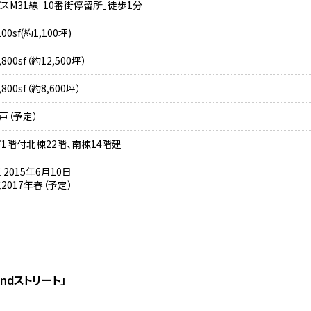
スM31線「10番街停留所」徒歩1分
100sf(約1,100坪)
,800sf（約12,500坪）
,800sf（約8,600坪）
2戸（予定）
1階付北棟22階、南棟14階建
 2015年6月10日
2017年春（予定）
2ndストリート」