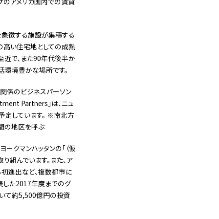
ープのアメリカ国内での賃貸
を象徴する施設が集積する
の高い住宅地としての成熟
至近で、また90年代後半か
生活環境豊かな場所です。
融関係のビジネスパーソン
t Partners」は、ニュ
予定しています。 ※南北方
の間の地区を呼ぶ
ヨークマンハッタンの「（仮
り組んでいます。また、ア
ル初進出など、複数都市に
した2017年度までのグ
いて約5,500億円の投資