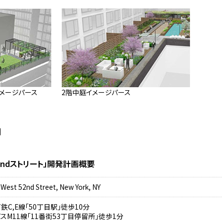
イメージパース
2階中庭イメージパース
】
52ndストリート」開発計画概要
 West 52nd Street, New York, NY
鉄C,E線「50丁目駅」徒歩10分
スM11線「11番街53丁目停留所」徒歩1分