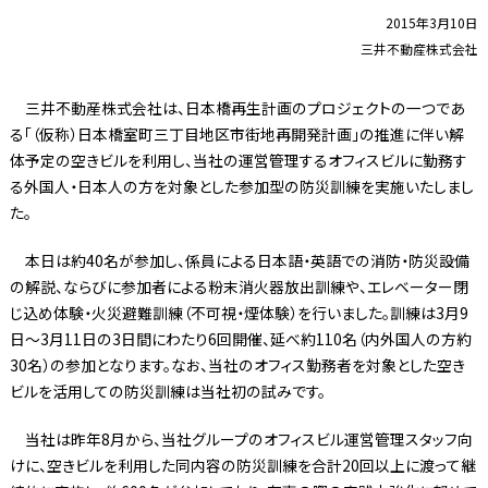
2015年3月10日
三井不動産株式会社
三井不動産株式会社は、日本橋再生計画のプロジェクトの一つであ
る「（仮称）日本橋室町三丁目地区市街地再開発計画」の推進に伴い解
体予定の空きビルを利用し、当社の運営管理するオフィスビルに勤務す
る外国人・日本人の方を対象とした参加型の防災訓練を実施いたしまし
た。
本日は約40名が参加し、係員による日本語・英語での消防・防災設備
の解説、ならびに参加者による粉末消火器放出訓練や、エレベーター閉
じ込め体験・火災避難訓練（不可視・煙体験）を行いました。訓練は3月9
日～3月11日の3日間にわたり6回開催、延べ約110名（内外国人の方約
30名）の参加となります。なお、当社のオフィス勤務者を対象とした空き
ビルを活用しての防災訓練は当社初の試みです。
当社は昨年8月から、当社グループのオフィスビル運営管理スタッフ向
けに、空きビルを利用した同内容の防災訓練を合計20回以上に渡って継