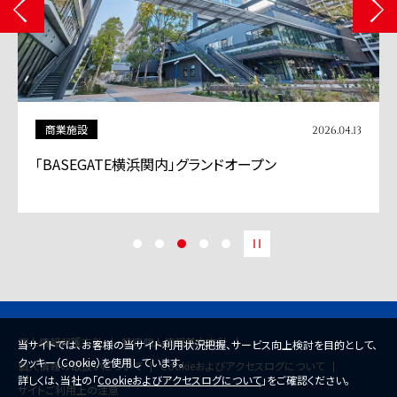
商業施設
2026.04.13
「BASEGATE横浜関内」グランドオープン
個人情報保護方針
特定個人情報基本方針
当サイトでは、お客様の当サイト利用状況把握、サービス向上検討を目的として、
クッキー（Cookie）を使用しています。
個人情報の取扱いについて
Cookieおよびアクセスログについて
詳しくは、当社の「
Cookieおよびアクセスログについて
」をご確認ください。
サイトご利用上の注意