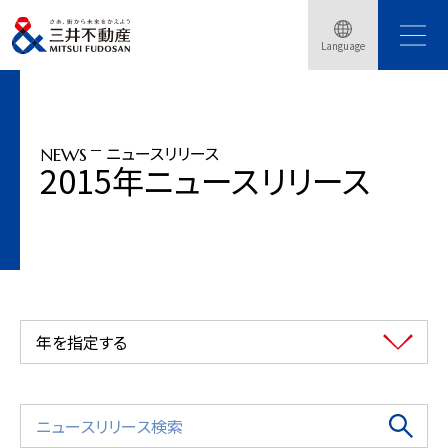
トップページ
ニュースリリース
2015年
Language
日英二ケ国語対応 空きビルを利用したオフィス勤務者参加型防災訓練の実・・・
ニュースリリース
NEWS
2015年ニュースリリース
年を指定する