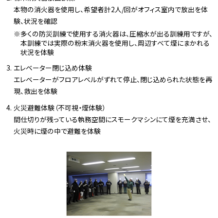
本物の消火器を使用し、希望者計2人/回がオフィス室内で放出を体
験、状況を確認
多くの防災訓練で使用する消火器は、圧縮水が出る訓練用ですが、
本訓練では実際の粉末消火器を使用し、周辺すべて煙にまかれる
状況を体験
エレベーター閉じ込め体験
エレベーターがフロアレベルがずれて停止、閉じ込められた状態を再
現、救出を体験
火災避難体験（不可視・煙体験）
間仕切りが残っている執務空間にスモークマシンにて煙を充満させ、
火災時に煙の中で避難を体験