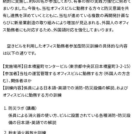
続的に実施し、約600名が参加しており、有事の際の実践力強化に努めて
まいりました。今後も、当社オフィスビルに勤務する方々と防災意識を共
有し連携を深めていくとともに、当社が進めている複数の再開発計画な
らびに新産業創造の取り組みにより増加が見込まれる、外国人のオフィ
ス勤務者にも対応するため、外国語対応を強化してまいります。
空きビルを利用したオフィス勤務者参加型防災訓練の具体的な内容
は以下の通りです。
【実施場所】日本橋室町センタービル（東京都中央区日本橋室町3-2-15）
【参加者】当社の運営管理するオフィスビルに勤務する方（外国人の方含
む）、関係者ほか
【訓練内容】係員による日本語・英語での消防・防災設備の解説、および
オフィスビルに勤務する方の訓練
防災ラボ（講義）
係員による消火器の使い方、ビルに設置されている各種消防・防災設
備の日本語・英語での解説
粉末消火器放出訓練