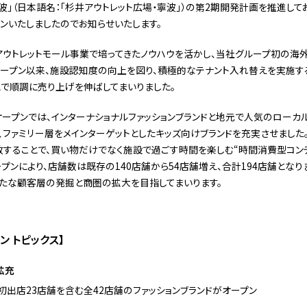
」（日本語名：「杉井アウトレット広場・寧波」）の第2期開発計画を推進してお
ンいたしましたのでお知らせいたします。
ウトレットモール事業で培ってきたノウハウを活かし、当社グループ初の海
のオープン以来、施設認知度の向上を図り、積極的なテナント入れ替えを実施
で順調に売り上げを伸ばしてまいりました。
ープンでは、インターナショナルファッションブランドと地元で人気のローカル
、ファミリー層をメインターゲットとしたキッズ向けブランドを充実させました
することで、買い物だけでなく施設で過ごす時間を楽しむ“時間消費型コンテ
プンにより、店舗数は既存の140店舗から54店舗増え、合計194店舗となり
たな顧客層の発掘と商圏の拡大を目指してまいります。
ン トピックス】
拡充
初出店23店舗を含む全42店舗のファッションブランドがオープン