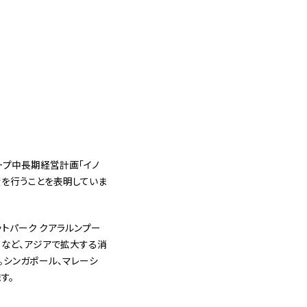
ープ中長期経営計画「イノ
投資を行うことを表明していま
ットパーク クアラルンプー
るなど、アジアで拡大する消
。シンガポール、マレーシ
す。