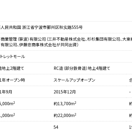
人民共和国 浙江省宁波市鄞州区秋实路555号
井商業管理（寧波）有限公司（三井不動産株式会社、杉杉集団有限公司、大東
資有限公司、伊藤忠商事株式会社が共同出資）
トレットモール
造地上2階建て
RC造（部分鉄骨造）地上4階建て
11年オープン時
スケールアップオープン
11年9月
2015年12月
-
2
2
6,000m
約13,700m
約
2
2
1,000m
約22,000m
約
54
1