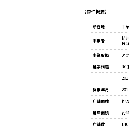
【物件概要】
所在地
中華
杉
事業者
投
事業形態
アウ
建築構造
RC
20
開業年月
20
店舗面積
約2
延床面積
約4
店舗数
140