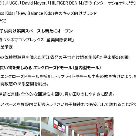
（※）」「UGG」「David Mayer」「HILFIGER DENIM」等のインターナショナルブラ
Guess Kids」「New Balance Kids」等のキッズ向けブランド
予定
や子供向け娯楽スペースも新たにオープン
持つシネマコンプレックス「星美国際影城」
開業予定
等の体験型遊具を備えた浙江省発の子供向け娯楽施設「奇星楽夢幻楽園」
買い物を楽しめる エンクローズドモール（屋内型モール）
エンクローズドモールを採用。トップライトやモール中央の吹き抜けにより、
、開放感のある空間を創出。
存部と連結。全体的な回遊性を図り、買い回りのしやすさに配慮。
えスペースを施設内に初導入。小さいお子様連れでも安心して訪れることがで