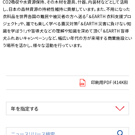
CO2吸収や水資源保持、その木材を遊具、什器、内装材などとして活用
し、日本の森林資源の持続性維持に貢献しています。また、不用になった
衣料品を世界各国の難民や被災者の方へ送る「＆EARTH 衣料支援プロ
ジェクト」や、誰でも楽しく学べる震災対策「＆EARTH 災害に負けない知
識を学ぼう！」や盲導犬などの理解や知識を深めて頂く「＆EARTH 盲導
犬ふれあいキャンペーン」など、幅広い年代の方が来場する商業施設とい
う場所を活かし、様々な活動を行っています。
印刷用PDF（414KB）
年を指定する