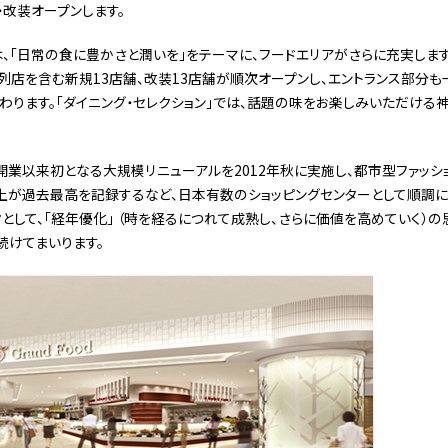
規・改装オープンします。
、「日常の食に豊かさと潤いを」をテーマに、フードエリアがさらに充実します。
店を含む新規13店舗、改装13店舗が順次オープンし、エントランス部分も
わります。「ダイニング・セレクション」では、話題の味をお楽しみいただける
の開業以来初となる大規模リニューアルを2012年秋に実施し、都市型ファッシ
売上が過去最高を記録するなど、日本有数のショッピングセンターとして順調
として、「経年優化」 （時を経るにつれて成熟し、さらに価値を高めていく）
続けてまいります。