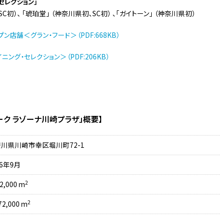
セレクション」
C初）、 「琥珀堂」 （神奈川県初、SC初） 、「ガイトーン」 （神奈川県初）
店舗＜グラン・フード＞（PDF:668KB）
ング・セレクション＞（PDF:206KB）
）
ーク ラゾーナ川崎プラザ」概要】
川県川崎市幸区堀川町72-1
06年9月
2
2,000 m
2
2,000 m