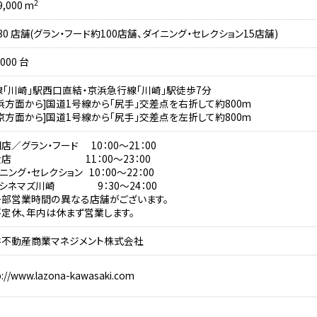
2
,000 m
30 店舗(グラン・フード約100店舗、ダイニング・セレクション15店舗)
000 台
線「川崎」駅西口直結・京浜急行線「川崎」駅徒歩7分
浜方面から]国道1号線から「尻手」交差点を右折して約800m
京方面から]国道1号線から「尻手」交差点を左折して約800m
店／グラン・フード 10：00～21：00
食店 11：00～23：00
ニング・セレクション 10：00～22：00
9シネマズ川崎 9：30～24：00
一部営業時間の異なる店舗がございます。
定休、年内は休まず営業します。
井不動産商業マネジメント株式会社
p://www.lazona-kawasaki.com