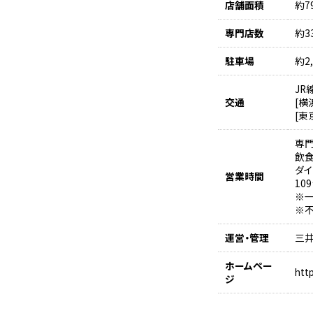
店舗面積
約79
専門店数
約3
駐車場
約2,
JR
交通
[横
[東
専門
飲
ダイ
営業時間
10
※
※不
運営・管理
三
ホームペー
htt
ジ