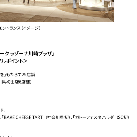
エントランス（イメージ）
ーク ラゾーナ川崎プラザ」
アルポイント＞
を」もたらす29店舗
川県初出店6店舗）
ド」
陸）、「BAKE CHEESE TART」（神奈川県初）、「ガトーフェスタ ハラダ」（SC初）