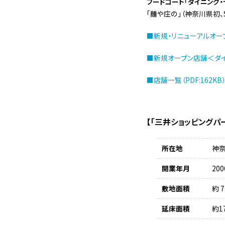
フードコート「ダイニング・
「麺や庄の」（神奈川県初、S
■新規・リニューアルオープン
■新規オープン店舗＜ダイニ
■店舗一覧（PDF:162KB
【「三井ショッピングパ
所在地
神奈
開業年月
20
敷地面積
約 7
延床面積
約17