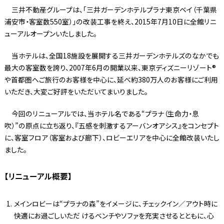
三井不動産グループは、「三井ガーデンホテルプラナ東京ベイ（千葉県
浦安市・客室数550室）」の改装工事を終え、2015年7月10日に全館リニ
ューアルオープンいたしました。
当ホテルは、全国18施設を展開する三井ガーデンホテルズのなかでも
最大の客室数を誇り、2007年6月の開業以来、東京ディズニーリゾート®
や首都圏へご旅行のお客様を中心に、延べ約380万人のお客様にご利用
いただき、大変ご好評をいただいてまいりました。
今回のリニューアルでは、当ホテル名である“プラナ（生命力・息
吹）”の原点に立ち返り、『五感を刺激するアーバンオアシス』をコンセプト
に、客室フロア（客室および廊下）、ロビーエリアを中心に全館改装いたし
ました。
【リニューアル概要】
メインロビーは“プラナの森”をイメージに、チェックイン／アウト時に
快適にお過ごしいただ けるベンチやソファを充実させるとともに、心