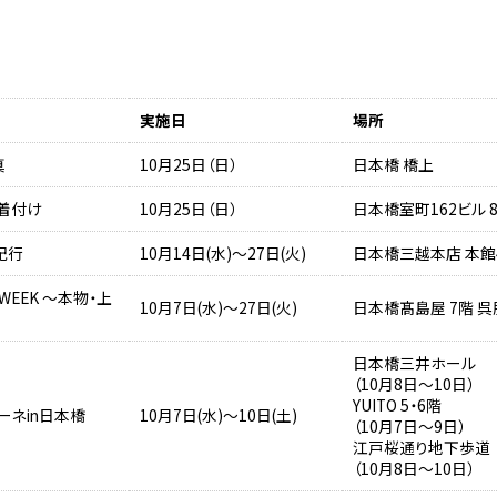
実施日
場所
真
10月25日（日）
日本橋 橋上
＆着付け
10月25日（日）
日本橋室町162ビル 
紀行
10月14日(水)～27日(火)
日本橋三越本店 本館
 WEEK ～本物・上
10月7日(水)～27日(火)
日本橋髙島屋 7階 
日本橋三井ホール
（10月8日～10日）
YUITO 5・6階
ローネin日本橋
10月7日(水)～10日(土)
（10月7日～9日）
江戸桜通り地下歩道
（10月8日～10日）