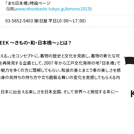
「まち日本橋」特設ページ
（URL
www.nihonbashi-tokyo.jp/kimono2015
）
03-5652-5403（新日屋 平日10：00～17：00）
 WEEK ～きもの・和・日本橋～」とは？
える。」をコンセプトに、着物の歴史と文化を見直し、着物の新たな可
を再発見する企画として、2007 年から江戸文化発祥の地「日本橋」で
・魅力を多くの方に理解してもらい、和装の美とまとう事の楽しさを感
自身の気持ちの持ち方や立ち居振る舞いの変化を実感してもらえる内
の日本に出会える楽しさを日本全国、そして世界へと発信する年に一