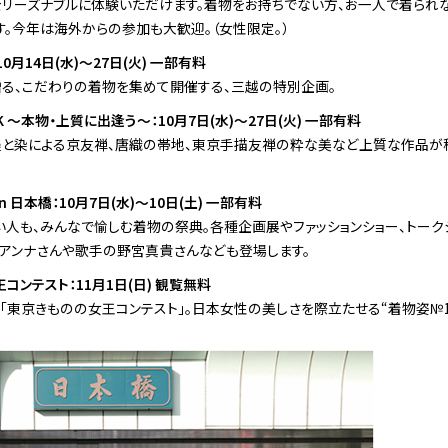
をリーズナブルに体験いただけます。着物をお持ちでない方、お一人で着られ
す。今年は海外からの参加も大歓迎。（女性限定。）
0月14日(水)～27日(火) 一部有料
る、こだわりの着物を集めて開催する、三越の特別企画。
EK ～本物・上質に出逢う～：10月7日(水)～27日(火) 一部有料
と染による京友禅、唐織の帯地、東京手描友禅の粋な美など上質な作品が秘
in 日本橋：10月7日(水)～10日(土) 一部有料
い人も、みんなで愉しむ着物の祭典。各種企画展やファッションショー、トーク
屋アンナさんや歌手の野宮真貴さんなども登場します。
王コンテスト：11月1日(日) 観覧無料
「東京きものの女王コンテスト」。日本女性の美しさを際立たせる“着物姿№1