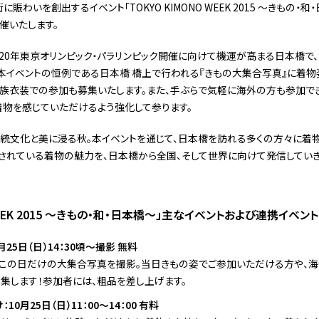
賑わいを創出するイベント「TOKYO KIMONO WEEK 2015 ～きもの・和・
開催いたします。
020年東京オリンピック・パラリンピック開催に向けて機運が高まる日本橋で
本イベントの恒例である日本橋 橋上で行われる『きもの大集合写真』に着
族衣装での参加も募集いたします。また、手ぶらで気軽に海外の方も参加でき
着物を感じていただけるよう強化して参ります。
伝統文化と美に浸る秋。本イベントを通じて、日本橋を訪れる多くの方々に着
されている着物の魅力を、日本橋から全国、そして世界に向けて発信していき
 WEEK 2015 ～きもの・和・日本橋～」主なイベントおよび連携イベント
25日（日）14：30頃～撮影 無料
この日だけの大集合写真を撮影。当日きもの姿でご参加いただける方や、海
集します！参加者には、粗品を差し上げます。
0月25日（日）11：00～14：00 有料