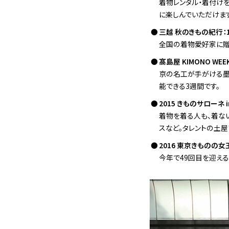
着物レンタル・着付け
に楽しんでいただけま
三越 秋のきもの紀行：1
全国の着物愛好家に贈
髙島屋 KIMONO WE
京の名工が手がける墨
能できる3週間です。
2015 きものサローネ 
着物を着る人も、着な
スなど。タレントの土
2016 東京きものの女
今年で49回目を迎える