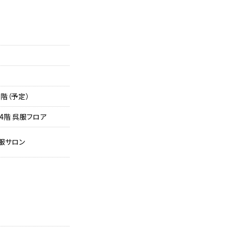
8階（予定）
4階 呉服フロア
呉服サロン