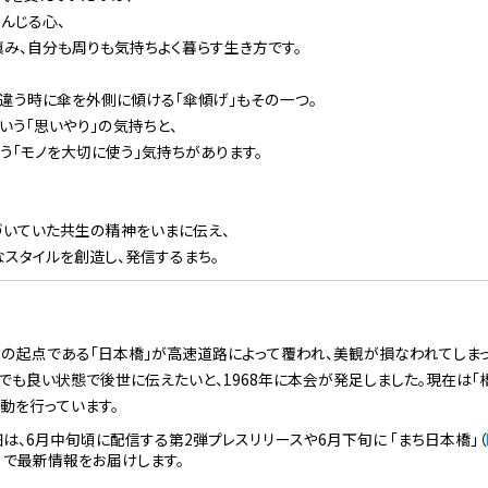
んじる心、
み、自分も周りも気持ちよく暮らす生き方です。
違う時に傘を外側に傾ける「傘傾げ」もその一つ。
いう「思いやり」の気持ちと、
う「モノを大切に使う」気持ちがあります。
づいていた共生の精神をいまに伝え、
スタイルを創造し、発信するまち。
の起点である「日本橋」が高速道路によって覆われ、美観が損なわれてしまった
しでも良い状態で後世に伝えたいと、1968年に本会が発足しました。現在は「
活動を行っています。
詳細は、6月中旬頃に配信する第2弾プレスリリースや6月下旬に 「まち日本橋」（
）で最新情報をお届けします。