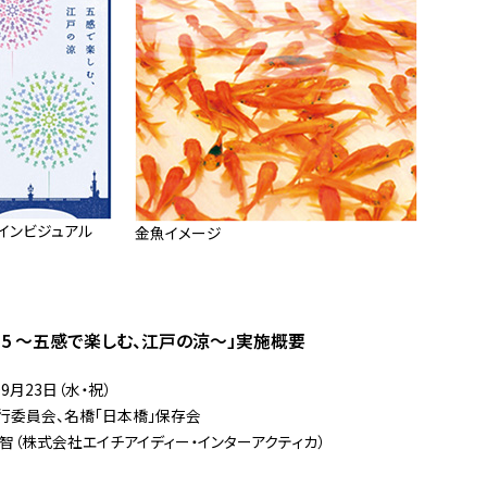
 メインビジュアル
金魚イメージ
 2015 〜五感で楽しむ、江戸の涼〜」実施概要
9月23日（水・祝）
橋実行委員会、名橋「日本橋」保存会
智（株式会社エイチアイディー・インターアクティカ）