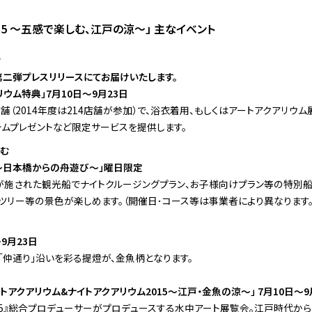
2015 〜五感で楽しむ、江戸の涼〜」 主なイベント
む
第二弾プレスリリースにてお届けいたします。
リウム特典」7月10日〜9月23日
（2014年度は214店舗が参加）で、浴衣着用、もしくはアートアクアリウム展
テムプレゼントなど限定サービスを提供します。
涼む
〜日本橋からの舟遊び〜」曜日限定
が施された観光船でナイトクルージングプラン、お子様向けプラン等の特別船
ツリー等の景色が楽しめます。（開催日･コース等は事業者により異なります。
〜9月23日
「仲通り」沿いを彩る提燈が、金魚柄となります。
アートアクアリウム&ナイトアクアリウム2015〜江戸・金魚の涼〜」 7月10日〜9
 2015』総合プロデューサーがプロデュースする水中アート展覧会。江戸時代か