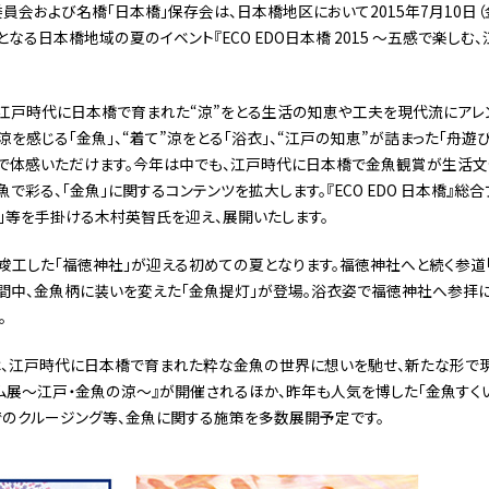
行委員会および名橋「日本橋」保存会は、日本橋地区において2015年7月10日（金
なる日本橋地域の夏のイベント『ECO EDO日本橋 2015 〜五感で楽しむ
橋』は、江戸時代に日本橋で育まれた“涼”をとる生活の知恵や工夫を現代流にア
涼を感じる「金魚」、“着て”涼をとる「浴衣」、“江戸の知恵”が詰まった「舟遊び
で体感いただけます。今年は中でも、江戸時代に日本橋で金魚観賞が生活文
彩る、「金魚」に関するコンテンツを拡大します。『ECO EDO 日本橋』総
展」等を手掛ける木村英智氏を迎え、展開いたします。
竣工した「福徳神社」が迎える初めての夏となります。福徳神社へと続く参道
本橋』期間中、金魚柄に装いを変えた「金魚提灯」が登場。浴衣姿で福徳神社へ参
。
は、江戸時代に日本橋で育まれた粋な金魚の世界に想いを馳せ、新たな形で
ム展〜江戸・金魚の涼〜』が開催されるほか、昨年も人気を博した「金魚すく
でのクルージング等、金魚に関する施策を多数展開予定です。