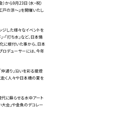
）から9月23日（水・祝）
、江戸の涼〜』を開催いたし
レンジした様々なイベントを
」・「打ち水」など、日本情
化に根付いた事から、日本
合プロデューサーには、今年
「仲通り」沿いを彩る提燈
拝に赴く人々や日本橋の夏を
現代に蘇らせる水中アート
い大会」や金魚のデコレー