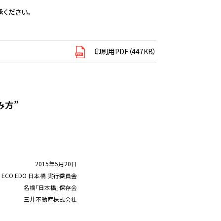
ください。
印刷用PDF（447KB）
み方”
2015年5月20日
ECO EDO 日本橋 実行委員会
名橋「日本橋」保存会
三井不動産株式会社