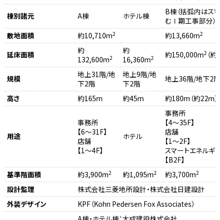
B棟（括弧内はス
棟別諸元
A棟
ホテル棟
むⅠ期工事部分）
2
2
敷地面積
約10,710m
約13,660m
約
約
2
延床面積
約150,000m
（約4
2
2
132,600m
16,360m
地上31階/地
地上9階/地
規模
地上36階/地下2
下2階
下2階
高さ
約165m
約45m
約180m（約22m）
事務所
事務所
【4～35F】
【6～31F】
店舗
用途
ホテル
店舗
【1～2F】
【1～4F】
スマートエネルギ
【B2F】
2
2
2
基準階面積
約3,900m
約1,095m
約3,700m
設計監理
株式会社三菱地所設計・株式会社日建設計
外装デザイン
KPF（Kohn Pedersen Fox Associates）
A棟・ホテル棟：大成建設株式会社