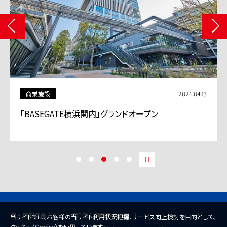
商業施設
2026.04.13
「BASEGATE横浜関内」グランドオープン
個人情報保護方針
特定個人情報基本方針
当サイトでは、お客様の当サイト利用状況把握、サービス向上検討を目的として、
クッキー（Cookie）を使用しています。