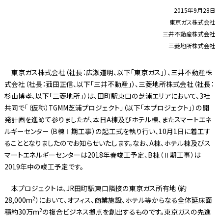
2015年9月28日
東京ガス株式会社
三井不動産株式会社
三菱地所株式会社
東京ガス株式会社（社長：広瀬道明、以下「東京ガス」）、三井不動産株
式会社（社長：菰田正信、以下「三井不動産」）、三菱地所株式会社（社長：
杉山博孝、以下「三菱地所」）は、田町駅東口の芝浦エリアにおいて、3社
共同で「（仮称）TGMM芝浦プロジェクト」（以下「本プロジェクト」）の開
発計画を進めて参りましたが、本日A棟及びホテル棟、またスマートエネ
ルギーセンター（B棟Ⅰ期工事）の起工式を執り行い、10月1日に着工す
ることとなりましたのでお知らせいたします。なお、A棟、ホテル棟及びス
マートエネルギーセンターは2018年春竣工予定、B棟（Ⅱ期工事）は
2019年中の竣工予定です。
本プロジェクトは、JR田町駅東口隣接の東京ガス所有地（約
2
28,000m
）において、オフィス、商業施設、ホテル等からなる全体延床面
2
積約30万m
の複合ビジネス拠点を創出するものです。東京ガスの先進