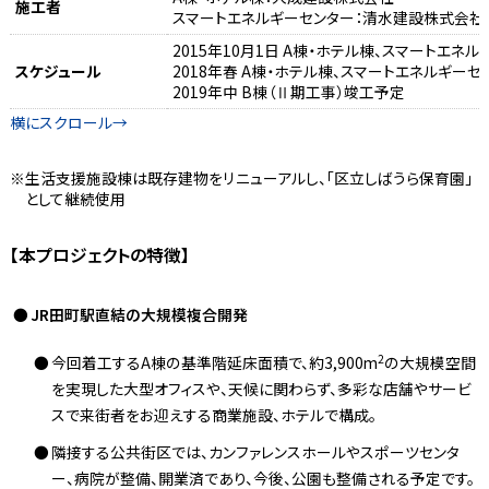
施工者
スマートエネルギーセンター：清水建設株式会社
2015年10月1日 A棟・ホテル棟、スマートエネ
スケジュール
2018年春 A棟・ホテル棟、スマートエネルギー
2019年中 B棟（Ⅱ期工事）竣工予定
生活支援施設棟は既存建物をリニューアルし、「区立しばうら保育園」
として継続使用
【本プロジェクトの特徴】
JR田町駅直結の大規模複合開発
2
今回着工するA棟の基準階延床面積で、約3,900m
の大規模空間
を実現した大型オフィスや、天候に関わらず、多彩な店舗やサービ
スで来街者をお迎えする商業施設、ホテルで構成。
隣接する公共街区では、カンファレンスホールやスポーツセンタ
ー、病院が整備、開業済であり、今後、公園も整備される予定です。