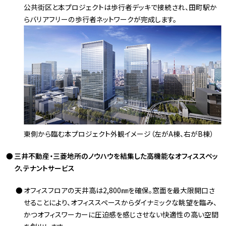
公共街区と本プロジェクトは歩行者デッキで接続され、田町駅か
らバリアフリーの歩行者ネットワークが完成します。
東側から臨む本プロジェクト外観イメージ（左がA棟、右がB棟）
三井不動産・三菱地所のノウハウを結集した高機能なオフィススペッ
ク、テナントサービス
オフィスフロアの天井高は2,800㎜を確保。窓面を最大限開口さ
せることにより、オフィススペースからダイナミックな眺望を臨み、
かつオフィスワーカーに圧迫感を感じさせない快適性の高い空間