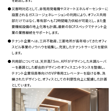
を創出します。
災害時対応として、非常用発電機やスマートエネルギーセンターに
設置されるガスコージェネレーションの利用により、オフィス共用
部だけではなく、専有部へも72時間電力供給が可能とし、また重
要機械設備の地上化等も計画。最新のBCPスペックでテナント企
業の業務継続をサポートします。
テナント企業へは、三井不動産、三菱地所が長年培ってきたオフィ
スビル事業のノウハウを結集し、充実したテナントサービスを提供
します。
共用部については、天井高7.5ｍ、KPFがデザインした木調ルーバ
ーを基調とした都会的デザインのオフィスエントランスを整備し、
テナント企業役員等向けのVIP専用エレベーターを設ける等、洗
練されたデザインと、オフィスとしての利便性向上に配慮した計画
としています。