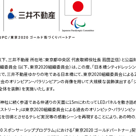
下、三井不動産 所在地：東京都中央区 代表取締役社長 菰田正信）と公益
委員会（以下、東京2020組織委員会）は、この度、「日本橋シティドレッシング」
日)まで、三井不動産ゆかりの地である日本橋にて、東京2020組織委員会による
大会のオリンピアン・パラリンピアンの肖像を用いて大規模な装飾演出する「シ
全体を装飾）を実施いたします。
神社に続く参道である仲通りの天面に15mにわたってLEDパネルを敷き詰め、
ル ストリート」は東京2020組織委員会による過去のオリンピック・パラリンピ
を彷彿とさせるテレビ実況等の感動シーンを再現することにより、あの時の
0 スポンサーシッププログラム」における「東京2020 ゴールドパートナー」