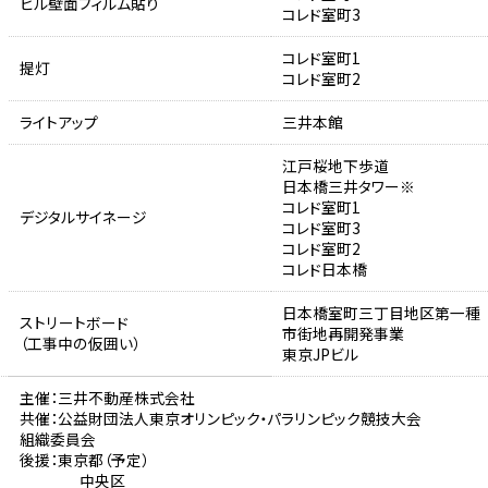
ビル壁面フィルム貼り
コレド室町3
コレド室町1
提灯
コレド室町2
ライトアップ
三井本館
江戸桜地下歩道
日本橋三井タワー※
コレド室町1
デジタルサイネージ
コレド室町3
コレド室町2
コレド日本橋
日本橋室町三丁目地区第一種
ストリートボード
市街地再開発事業
（工事中の仮囲い）
東京JPビル
主催：三井不動産株式会社
共催：公益財団法人東京オリンピック・パラリンピック競技大会
組織委員会
後援：東京都（予定）
中央区