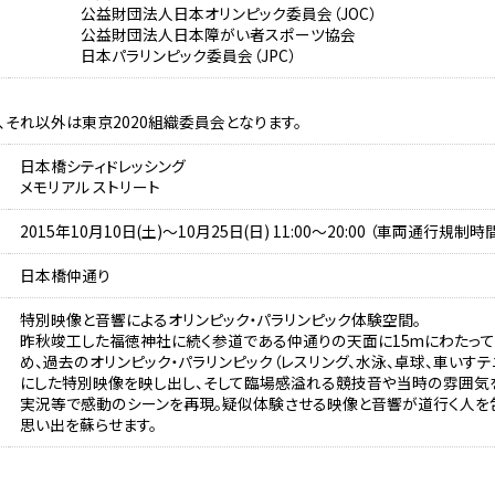
公益財団法人日本オリンピック委員会（JOC）
公益財団法人日本障がい者スポーツ協会
日本パラリンピック委員会（JPC）
それ以外は東京2020組織委員会となります。
日本橋シティドレッシング
メモリアル ストリート
2015年10月10日(土)～10月25日(日) 11:00～20:00 （車両通行規制時
日本橋仲通り
特別映像と音響によるオリンピック・パラリンピック体験空間。
昨秋竣工した福徳神社に続く参道である仲通りの天面に15mにわたって
め、過去のオリンピック・パラリンピック（レスリング、水泳、卓球、車いす
にした特別映像を映し出し、そして臨場感溢れる競技音や当時の雰囲気
実況等で感動のシーンを再現。疑似体験させる映像と音響が道行く人を
思い出を蘇らせます。