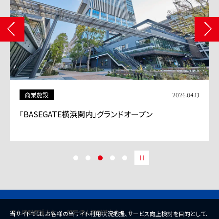
商業施設
2026.04.13
「BASEGATE横浜関内」グランドオープン
個人情報保護方針
特定個人情報基本方針
当サイトでは、お客様の当サイト利用状況把握、サービス向上検討を目的として、