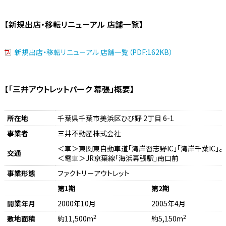
【新規出店・移転リニューアル 店舗一覧】
新規出店・移転リニューアル 店舗一覧（PDF:162KB）
【「三井アウトレットパーク 幕張」概要】
所在地
千葉県千葉市美浜区ひび野 2丁目 6-1
事業者
三井不動産株式会社
＜車＞東関東自動車道「湾岸習志野IC」「湾岸千葉IC」よ
交通
＜電車＞JR京葉線「海浜幕張駅」南口前
事業形態
ファクトリーアウトレット
第1期
第2期
開業年月
2000年10月
2005年4月
2
2
敷地面積
約11,500m
約5,150m