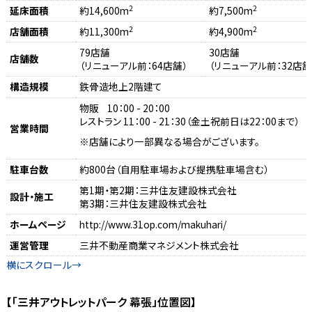
2
2
延床面積
約14,600m
約7,500m
2
2
店舗面積
約11,300m
約4,900m
79店舗
30店舗
店舗数
（リニューアル前：64店舗）
（リニューアル前：32店舗
構造規模
鉄骨造地上2階建て
物販 10：00 - 20：00
レストラン 11：00 - 21：30（金土祝前日は22：00まで）
営業時間
店舗により一部異なる場合がございます。
駐車台数
約800台（自用駐車場および提携駐車場含む）
第1期・第2期：三井住友建設株式会社
設計・施工
第3期：三井住友建設株式会社
ホームページ
http://www.31op.com/makuhari/
運営管理
三井不動産商業マネジメント株式会社
【「三井アウトレットパーク 幕張」位置図】