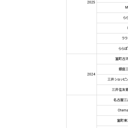
2025
M
ら
ラ
ららぽ
室町古河
銀座
2024
三井ショッピ
三井住友銀
名古屋三
Otem
室町東