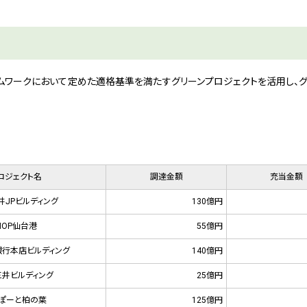
ームワークにおいて定めた適格基準を満たすグリーンプロジェクトを活用し、グ
ロジェクト名
調達金額
充当金額
井JPビルディング
130億円
MOP仙台港
55億円
行本店ビルディング
140億円
三井ビルディング
25億円
ぽーと柏の葉
125億円