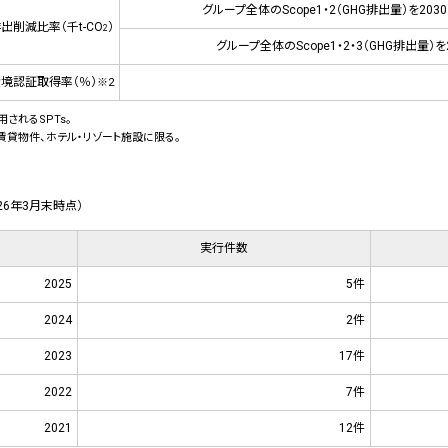
グループ全体のScope1・2（GHG排出量）を203
出削減比率（千t-CO
）
2
グループ全体のScope1・2・3（GHG排出量）
境認証取得率（％）
※2
されるSPTs。
賃貸物件、ホテル・リゾート施設に限る。
026年3月末時点）
実行件数
2025
5件
2024
2件
2023
17件
2022
7件
2021
12件