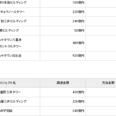
行本店ビルディング
100億円
ウキョウノースタワー
220億円
目三井ビルディング
240億円
関ビルディング
50億円
ッドタウン八重洲
480億円
セントラルタワー
ッドタウン日比谷
925億円
ロジェクト名
調達金額
充当金額
室町三井タワー
420億円
屋三井ビルディング
226億円
MFIP羽田
240億円