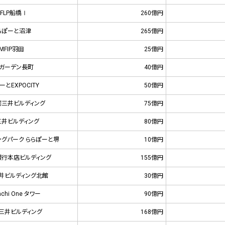
FLP船橋Ⅰ
260億円
らぽーと沼津
265億円
MFIP羽田
25億円
ラガーデン長町
40億円
ーとEXPOCITY
50億円
三井ビルディング
75億円
三井ビルディング
80億円
ングパーク ららぽーと堺
10億円
行本店ビルディング
155億円
井ビルディング北館
30億円
achi One タワー
90億円
三井ビルディング
168億円