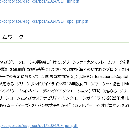
jp/corporate/esg_csr/pdf/2024/SLF_jpn.pdf
jp/corporate/esg_csr/pdf/2024/SLF_spo_jpn.pdf
ームワーク
よびグリーンローンの実施に向けて、グリーンファイナンスフレームワークを
境認証を網羅的に適格基準として設けて、国内・海外のいずれのプロジェクト
定に当たっては、国際資本市場協会（ICMA：International Capital Mar
が定める「グリーンボンドガイドライン2022年版」、ローンマーケット協会（LM
・シンジケーション&トレーディング・アソシエーション（LSTA）の定める「グリーン
ーンローンおよびサステナビリティ・リンク・ローンガイドライン2022年版」
るムーディーズ・ジャパン株式会社から「セカンドパーティ・オピニオン」を取
jp/corporate/esg_csr/pdf/2024/GF_jpn.pdf