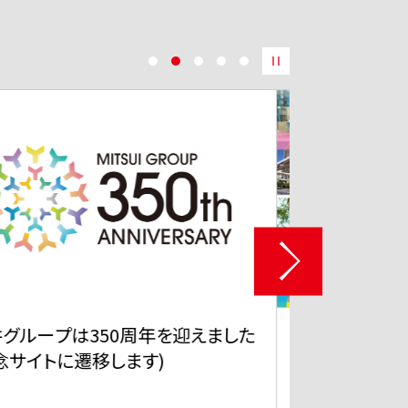
井不動産サステナブルSTORY
「EMA WIS
ol.26 捨てない選択が、世界とつな
製絵馬の列
る 商業施設から広がる参加型サス