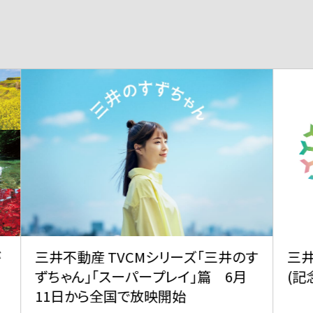
のす
三井グループは350周年を迎えました
三
月
(記念サイトに遷移します)
V
が