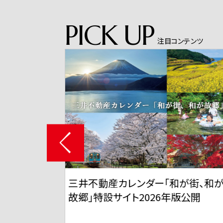
PICK UP
注目コンテンツ
和が街、和が
三井不動産 TVCMシリーズ「三井
年版公開
ずちゃん」「スーパープレイ」篇 6
11日から全国で放映開始