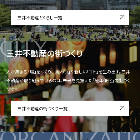
三井不動産とくらし一覧
CITY
三井不動産の街づくり
人が集まる「場」をつくり、「賑わい」や新しい「コト」を生み出す。三井
不動産が取り組んでいるのは、未来を見据えた「経年優化」の街づく
りです。
三井不動産の街づくり一覧
ORGANIZATI