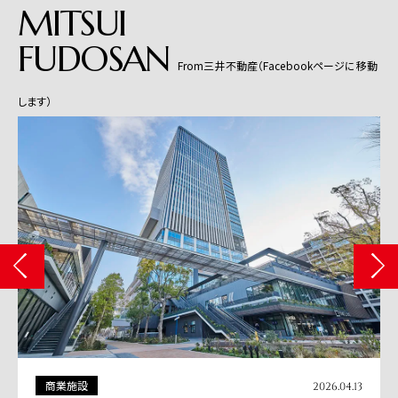
MITSUI
FUDOSAN
From三井不動産（Facebookページに移動
します）
その他
.13
2026.04.01