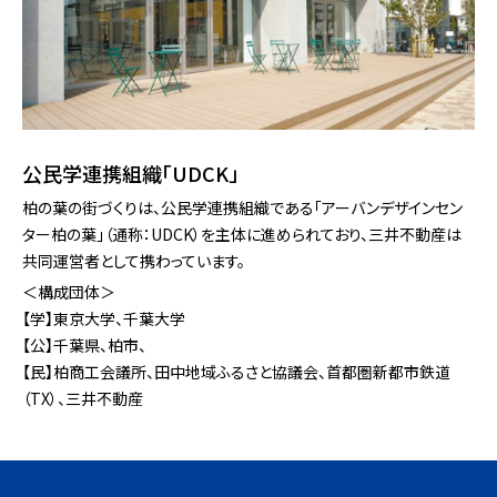
公⺠学連携組織「UDCK」
柏の葉の街づくりは、公⺠学連携組織である「アーバンデザインセン
ター柏の葉」（通称：UDCK）を主体に進められており、三井不動産は
共同運営者として携わっています。
＜構成団体＞
【学】東京⼤学、千葉⼤学
【公】千葉県、柏市、
【⺠】柏商⼯会議所、⽥中地域ふるさと協議会、⾸都圏新都市鉄道
（TX）、三井不動産