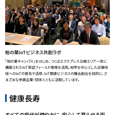
柏の葉IoTビジネス共創ラボ
「柏の葉キャンパス」をはじめ、つくばエクスプレス沿線エリア⼀体に
構築されたIoT実証フィールド環境を活⽤。柏市を中⼼とした近隣地
域へのIoTの普及や活⽤、IoT関連ビジネスの機会創出を⽬的に、さ
まざまな参画企業・団体とともに活動しています。
健康長寿
すべての世代が健やかに、安心して暮らせる街