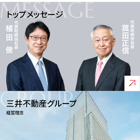
MESSAGE
トップメッセージ
GROUP
三井不動産グループ
経営理念