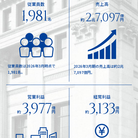
従業員数
売上高
1,981
2
7,097
億
名
約
兆
円
従業員数は2026年3月時点で
2026年3月期の売上高は約2兆
1,981名。
7,097億円。
営業利益
経常利益
3,977
3,133
億
億
約
円
約
円