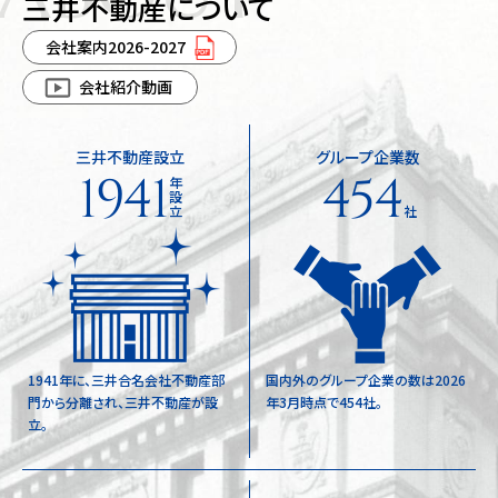
三井不動産について
会社案内2026-2027
会社紹介動画
三井不動産設立
グループ企業数
1941
454
年
設
立
社
1941年に、三井合名会社不動産部
国内外のグループ企業の数は2026
門から分離され、三井不動産が設
年3月時点で454社。
立。